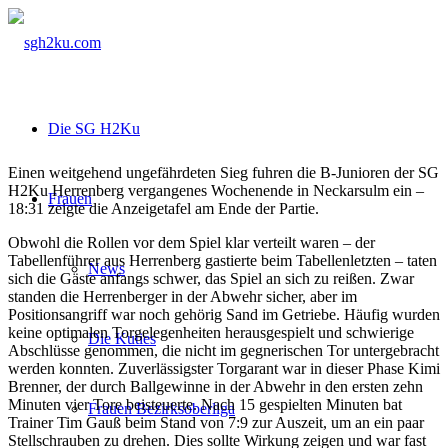
Die SG H2Ku
Einen weitgehend ungefährdeten Sieg fuhren die B-Junioren der SG
H2Ku Herrenberg vergangenes Wochenende in Neckarsulm ein –
Frauen
18:31 zeigte die Anzeigetafel am Ende der Partie.
Obwohl die Rollen vor dem Spiel klar verteilt waren – der
Tabellenführer aus Herrenberg gastierte beim Tabellenletzten – taten
News
sich die Gäste anfangs schwer, das Spiel an sich zu reißen. Zwar
standen die Herrenberger in der Abwehr sicher, aber im
Positionsangriff war noch gehörig Sand im Getriebe. Häufig wurden
keine optimalen Torgelegenheiten herausgespielt und schwierige
Die Kuties
Abschlüsse genommen, die nicht im gegnerischen Tor untergebracht
werden konnten. Zuverlässigster Torgarant war in dieser Phase Kimi
Brenner, der durch Ballgewinne in der Abwehr in den ersten zehn
Minuten vier Tore beisteuerte. Nach 15 gespielten Minuten bat
Frauen Bezirksoberliga
Trainer Tim Gauß beim Stand von 7:9 zur Auszeit, um an ein paar
Stellschrauben zu drehen. Dies sollte Wirkung zeigen und war fast