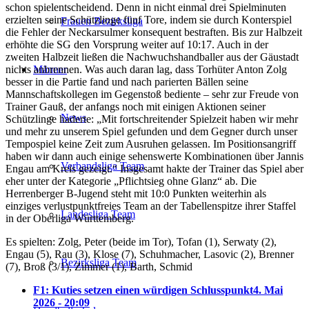
schon spielentscheidend. Denn in nicht einmal drei Spielminuten
erzielten seine Schützlinge fünf Tore, indem sie durch Konterspiel
Frauen Bezirksliga
die Fehler der Neckarsulmer konsequent bestraften. Bis zur Halbzeit
erhöhte die SG den Vorsprung weiter auf 10:17. Auch in der
zweiten Halbzeit ließen die Nachwuchshandballer aus der Gäustadt
nichts anbrennen. Was auch daran lag, dass Torhüter Anton Zolg
Männer
besser in die Partie fand und nach parierten Bällen seine
Mannschaftskollegen im Gegenstoß bediente – sehr zur Freude von
Trainer Gauß, der anfangs noch mit einigen Aktionen seiner
News
Schützlinge haderte: „Mit fortschreitender Spielzeit haben wir mehr
und mehr zu unserem Spiel gefunden und dem Gegner durch unser
Tempospiel keine Zeit zum Ausruhen gelassen. Im Positionsangriff
haben wir dann auch einige sehenswerte Kombinationen über Jannis
Verbandsliga Team
Engau am Kreis gezeigt.“ Insgesamt hakte der Trainer das Spiel aber
eher unter der Kategorie „Pflichtsieg ohne Glanz“ ab. Die
Herrenberger B-Jugend steht mit 10:0 Punkten weiterhin als
einziges verlustpunktfreies Team an der Tabellenspitze ihrer Staffel
Landesliga Team
in der Oberliga Württemberg.
Es spielten: Zolg, Peter (beide im Tor), Tofan (1), Serwaty (2),
Engau (5), Rau (3), Klose (7), Schuhmacher, Lasovic (2), Brenner
Bezirksliga Team
(7), Broß (3/1), Zimmer (1), Barth, Schmid
F1: Kuties setzen einen würdigen Schlusspunkt
4. Mai
2026 - 20:09