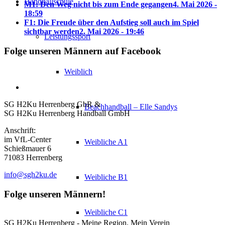
Handballschule
M1: Den Weg nicht bis zum Ende gegangen
4. Mai 2026 -
18:59
F1: Die Freude über den Aufstieg soll auch im Spiel
sichtbar werden
2. Mai 2026 - 19:46
Leistungssport
Folge unseren Männern auf Facebook
Weiblich
SG H2Ku Herrenberg GbR &
Beachhandball – Elle Sandys
SG H2Ku Herrenberg Handball GmbH
Anschrift:
im VfL-Center
Weibliche A1
Schießmauer 6
71083 Herrenberg
info@sgh2ku.de
Weibliche B1
Folge unseren Männern!
Weibliche C1
SG H2Ku Herrenberg - Meine Region. Mein Verein