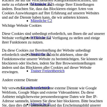
Klicken Sie auf die verschiedenen Kategorienüberschriften, um
Männliche B2
mehr zu erfahren. Sie können auch einige Ihrer Einstellungen
ändern. Beachten Sie, dass das Blockieren einiger Arten von
Cookies Auswirkungen auf Ihre Erfahrung auf unseren Websites
und auf die Dienste haben kann, die wir anbieten können.
Männliche C2
Wichtige Website Cookies
Diese Cookies sind unbedingt erforderlich, um Ihnen die auf unserer
Weibliche C2
Website verfügbaren Dienste zur Verfügung zu stellen und einige
ihrer Funktionen zu nutzen.
Da diese Cookies zur Bereitstellung der Website unbedingt
Weibliche B2
erforderlich sind, können Sie sie nicht ablehnen, ohne die
Funktionsweise unserer Website zu beeinträchtigen. Sie können sie
blockieren oder löschen, indem Sie Ihre Browsereinstellungen
ändern und das Blockieren aller Cookies auf dieser Website
Trainer Freizeitbereich
erzwingen.
Andere externe Dienste
Grundlagenbereich
Wir verwenden auch verschiedene externe Dienste wie Google
Webfonts, Google Maps und externe Videoanbieter. Da diese
Anbieter möglicherweise personenbezogene Daten wie Ihre IP-
Adresse sammeln, können Sie diese hier blockieren. Bitte beachten
Männliche D
Sie, dass dies die Funktionalität und das Erscheinungsbild unserer