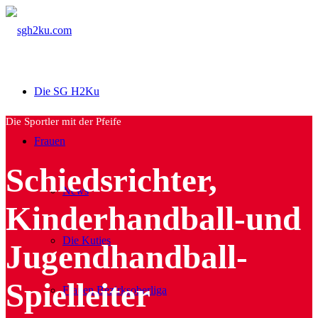
Die SG H2Ku
Die Sportler mit der Pfeife
Frauen
Schiedsrichter,
News
Kinderhandball-und
Die Kuties
Jugendhandball-
Spielleiter
Frauen Bezirksoberliga