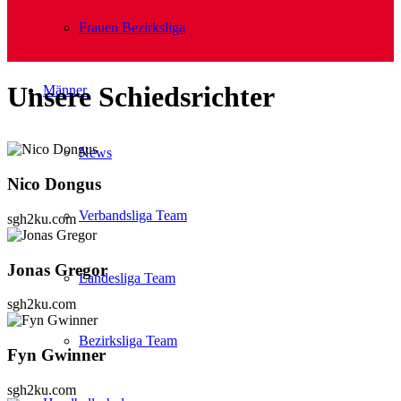
Frauen Bezirksliga
Unsere Schiedsrichter
Männer
News
Nico Dongus
Verbandsliga Team
sgh2ku.com
Jonas Gregor
Landesliga Team
sgh2ku.com
Bezirksliga Team
Fyn Gwinner
sgh2ku.com