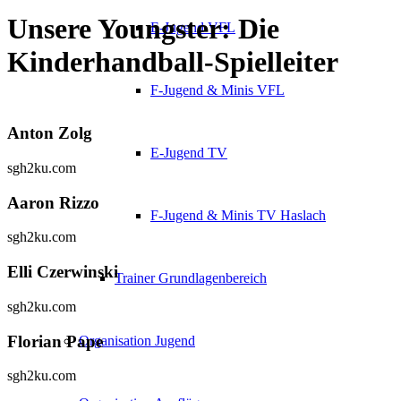
Unsere Youngster: Die
E-Jugend VFL
Kinderhandball-Spielleiter
F-Jugend & Minis VFL
Anton Zolg
E-Jugend TV
sgh2ku.com
Aaron Rizzo
F-Jugend & Minis TV Haslach
sgh2ku.com
Elli Czerwinski
Trainer Grundlagenbereich
sgh2ku.com
Florian Pape
Organisation Jugend
sgh2ku.com