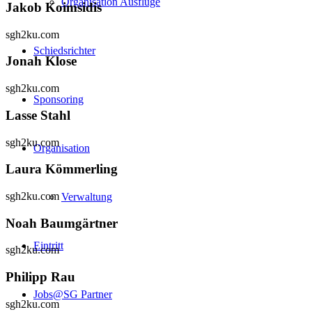
Organisation Ausflüge
Jakob Koimsidis
sgh2ku.com
Schiedsrichter
Jonah Klose
sgh2ku.com
Sponsoring
Lasse Stahl
sgh2ku.com
Organisation
Laura Kömmerling
sgh2ku.com
Verwaltung
Noah Baumgärtner
Eintritt
sgh2ku.com
Philipp Rau
Jobs@SG Partner
sgh2ku.com