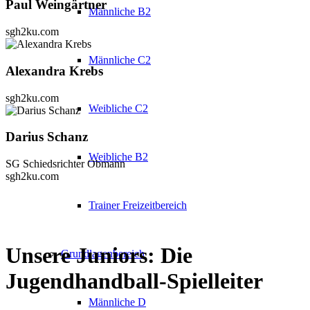
Paul Weingärtner
Männliche B2
sgh2ku.com
Männliche C2
Alexandra Krebs
sgh2ku.com
Weibliche C2
Darius Schanz
Weibliche B2
SG Schiedsrichter Obmann
sgh2ku.com
Trainer Freizeitbereich
Unsere Juniors: Die
Grundlagenbereich
Jugendhandball-Spielleiter
Männliche D