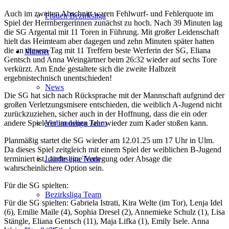
Auch im zweiten Abschnitt waren Fehlwurf- und Fehlerquote im
Frauen Bezirksliga
Spiel der Herrnbergerinnen zunächst zu hoch. Nach 39 Minuten lag
die SG Argental mit 11 Toren in Führung. Mit großer Leidenschaft
hielt das Heimteam aber dagegen und zehn Minuten später hatten
die an diesem Tag mit 11 Treffern beste Werferin der SG, Eliana
Männer
Gentsch und Anna Weingärtner beim 26:32 wieder auf sechs Tore
verkürzt. Am Ende gestaltete sich die zweite Halbzeit
ergebnistechnisch unentschieden!
News
Die SG hat sich nach Rücksprache mit der Mannschaft aufgrund der
großen Verletzungsmisere entschieden, die weiblich A-Jugend nicht
zurückzuziehen, sicher auch in der Hoffnung, dass die ein oder
andere Spielerin im neuen Jahr wieder zum Kader stoßen kann.
Verbandsliga Team
Planmäßig startet die SG wieder am 12.01.25 um 17 Uhr in Ulm.
Da dieses Spiel zeitgleich mit einem Spiel der weiblichen B-Jugend
terminiert ist, dürfte eine Verlegung oder Absage die
Landesliga Team
wahrscheinlichere Option sein.
Für die SG spielten:
Bezirksliga Team
Für die SG spielten: Gabriela Istrati, Kira Welte (im Tor), Lenja Idel
(6), Emilie Maile (4), Sophia Dresel (2), Annemieke Schulz (1), Lisa
Stängle, Eliana Gentsch (11), Maja Lifka (1), Emily Isele. Anna