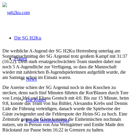
Die SG H2Ku
Die weibliche A-Jugend der SG H2Ku Herrenberg unterlag am
Sonntagnachmittag der SG Argental trotz großem Kampf mit 31:37
Frauen
(16:22). Dem stark ersatzgeschwächten Team standen dabei nur
noch 5 A-Jugendliche zur Verfügung, so dass die Mannschaft
wieder mit zahlreichen B-Jugendspielerinnen aufgefüllt wurde, die
am Samstag schon im Einsatz waren.
News
Die Anreise schien der SG Argental noch in den Knochen zu
stecken, denn nach fünf Minuten führten die Rot/Blauen durch Tore
von Lenja Idel und Eliana Gentsch mit 4:0. Bis zur 15 Minute, beim
Die Kuties
9:8, konnte das Team von Ina Bühler, Alexandra Krebs und Dennis
Lide die Führung verteidigen, danach wurde die Spielweise der
Gäste zwingender und die Fehlerquote der Heim-SG zu hoch. Eine
Zeitstrafe gegen die Gäste konnten die Einheimischen nochmals
Frauen Bezirksoberliga
nutzen, um in Person von Ana Weingärtner und Emilie Maile den
Rückstand zur Pause beim 16:22 in Grenzen zu halten.