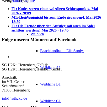
Weingärtner (6/5).
Handballschule
F1: Kuties setzen einen würdigen Schlusspunkt
4. Mai
2026 - 20:09
M1: Den Weg nicht bis zum Ende gegangen
Leistungssport
4. Mai 2026 -
18:59
F1: Die Freude über den Aufstieg soll auch im Spiel
sichtbar werden
2. Mai 2026 - 19:46
Weiblich
Folge unseren Männern auf Facebook
Beachhandball – Elle Sandys
SG H2Ku Herrenberg GbR &
Weibliche A1
SG H2Ku Herrenberg Handball GmbH
Anschrift:
im VfL-Center
Weibliche B1
Schießmauer 6
71083 Herrenberg
info@sgh2ku.de
Weibliche C1