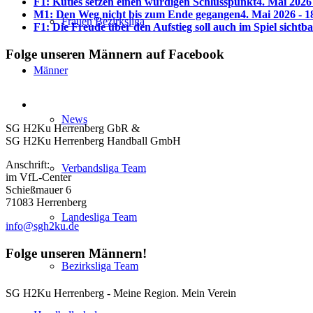
F1: Kuties setzen einen würdigen Schlusspunkt
4. Mai 2026
M1: Den Weg nicht bis zum Ende gegangen
4. Mai 2026 - 1
Frauen Bezirksliga
F1: Die Freude über den Aufstieg soll auch im Spiel sichtb
Folge unseren Männern auf Facebook
Männer
News
SG H2Ku Herrenberg GbR &
SG H2Ku Herrenberg Handball GmbH
Anschrift:
Verbandsliga Team
im VfL-Center
Schießmauer 6
71083 Herrenberg
Landesliga Team
info@sgh2ku.de
Folge unseren Männern!
Bezirksliga Team
SG H2Ku Herrenberg - Meine Region. Mein Verein