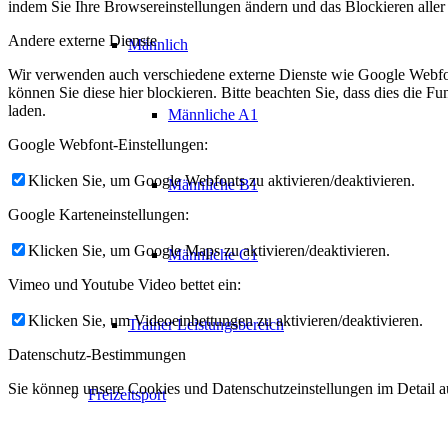
indem Sie Ihre Browsereinstellungen ändern und das Blockieren aller
Andere externe Dienste
Männlich
Wir verwenden auch verschiedene externe Dienste wie Google Webfo
können Sie diese hier blockieren. Bitte beachten Sie, dass dies die 
laden.
Männliche A1
Google Webfont-Einstellungen:
Klicken Sie, um Google Webfonts zu aktivieren/deaktivieren.
Männliche B1
Google Karteneinstellungen:
Klicken Sie, um Google Maps zu aktivieren/deaktivieren.
Männliche C1
Vimeo und Youtube Video bettet ein:
Klicken Sie, um Videoeinbettungen zu aktivieren/deaktivieren.
Trainer Leistungsbereich
Datenschutz-Bestimmungen
Sie können unsere Cookies und Datenschutzeinstellungen im Detail au
Freizeitsport