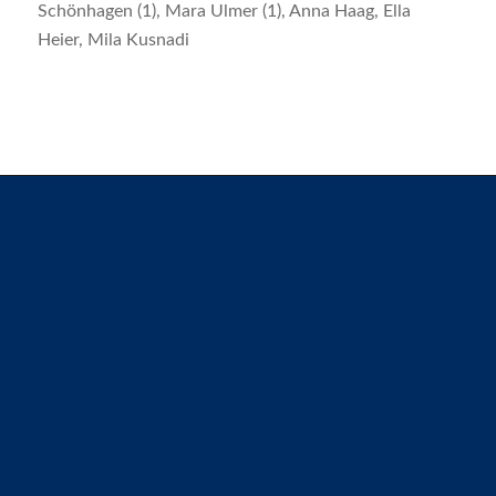
Schönhagen (1), Mara Ulmer (1), Anna Haag, Ella
Heier, Mila Kusnadi
SG H2Ku Herrenberg GbR &
SG H2Ku Herrenberg Handball GmbH
Anschrift:
im VfL-Center
Schießmauer 6