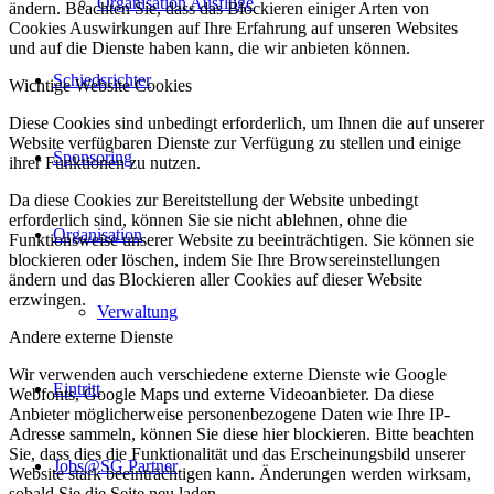
Organisation Ausflüge
ändern. Beachten Sie, dass das Blockieren einiger Arten von
Cookies Auswirkungen auf Ihre Erfahrung auf unseren Websites
und auf die Dienste haben kann, die wir anbieten können.
Schiedsrichter
Wichtige Website Cookies
Diese Cookies sind unbedingt erforderlich, um Ihnen die auf unserer
Website verfügbaren Dienste zur Verfügung zu stellen und einige
Sponsoring
ihrer Funktionen zu nutzen.
Da diese Cookies zur Bereitstellung der Website unbedingt
erforderlich sind, können Sie sie nicht ablehnen, ohne die
Organisation
Funktionsweise unserer Website zu beeinträchtigen. Sie können sie
blockieren oder löschen, indem Sie Ihre Browsereinstellungen
ändern und das Blockieren aller Cookies auf dieser Website
erzwingen.
Verwaltung
Andere externe Dienste
Wir verwenden auch verschiedene externe Dienste wie Google
Eintritt
Webfonts, Google Maps und externe Videoanbieter. Da diese
Anbieter möglicherweise personenbezogene Daten wie Ihre IP-
Adresse sammeln, können Sie diese hier blockieren. Bitte beachten
Sie, dass dies die Funktionalität und das Erscheinungsbild unserer
Jobs@SG Partner
Website stark beeinträchtigen kann. Änderungen werden wirksam,
sobald Sie die Seite neu laden.