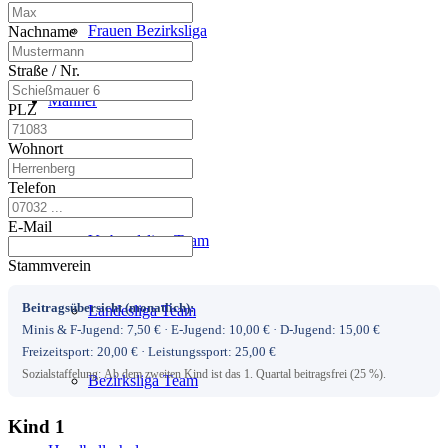
Frauen Bezirksliga
Nachname
Straße / Nr.
Männer
PLZ
Wohnort
News
Telefon
E-Mail
Verbandsliga Team
Stammverein
Beitragsübersicht (monatlich):
Landesliga Team
Minis & F-Jugend: 7,50 € · E-Jugend: 10,00 € · D-Jugend: 15,00 €
Freizeitsport: 20,00 € · Leistungssport: 25,00 €
Sozialstaffelung: Ab dem zweiten Kind ist das 1. Quartal beitragsfrei (25 %).
Bezirksliga Team
Kind 1