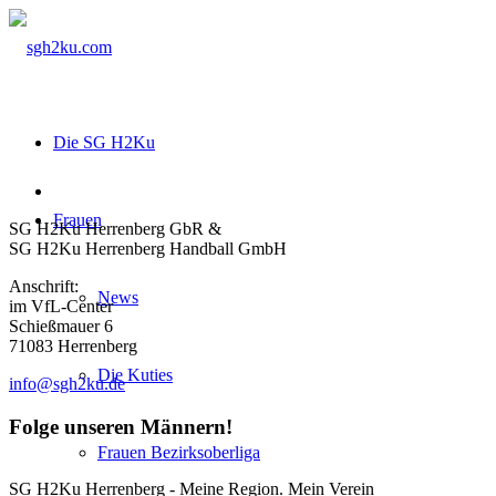
Die SG H2Ku
Frauen
SG H2Ku Herrenberg GbR &
SG H2Ku Herrenberg Handball GmbH
Anschrift:
News
im VfL-Center
Schießmauer 6
71083 Herrenberg
Die Kuties
info@sgh2ku.de
Folge unseren Männern!
Frauen Bezirksoberliga
SG H2Ku Herrenberg - Meine Region. Mein Verein