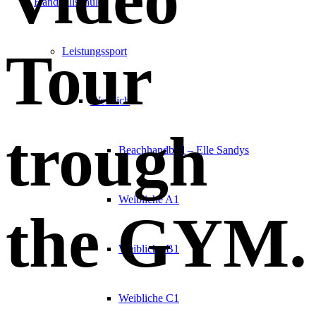
Handballschule
Tour
Leistungssport
Weiblich
trough
Beachhandball – Elle Sandys
Weibliche A1
the GYM
.
Weibliche B1
Weibliche C1