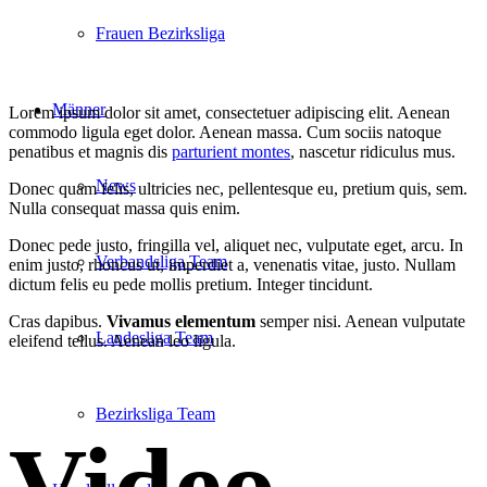
Frauen Bezirksliga
Männer
Lorem ipsum dolor sit amet, consectetuer adipiscing elit. Aenean
commodo ligula eget dolor. Aenean massa. Cum sociis natoque
penatibus et magnis dis
parturient montes
, nascetur ridiculus mus.
News
Donec quam felis, ultricies nec, pellentesque eu, pretium quis, sem.
Nulla consequat massa quis enim.
Donec pede justo, fringilla vel, aliquet nec, vulputate eget, arcu. In
Verbandsliga Team
enim justo, rhoncus ut, imperdiet a, venenatis vitae, justo. Nullam
dictum felis eu pede mollis pretium. Integer tincidunt.
Cras dapibus.
Vivamus elementum
semper nisi. Aenean vulputate
Landesliga Team
eleifend tellus. Aenean leo ligula.
Bezirksliga Team
Video