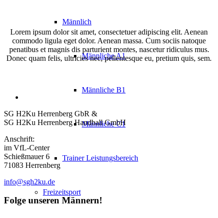
Männlich
Lorem ipsum dolor sit amet, consectetuer adipiscing elit. Aenean
commodo ligula eget dolor. Aenean massa. Cum sociis natoque
penatibus et magnis dis parturient montes, nascetur ridiculus mus.
Männliche A1
Donec quam felis, ultricies nec, pellentesque eu, pretium quis, sem.
Männliche B1
SG H2Ku Herrenberg GbR &
SG H2Ku Herrenberg Handball GmbH
Männliche C1
Anschrift:
im VfL-Center
Schießmauer 6
Trainer Leistungsbereich
71083 Herrenberg
info@sgh2ku.de
Freizeitsport
Folge unseren Männern!