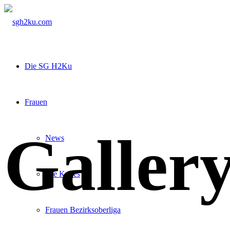
Die SG H2Ku
Frauen
Galler
News
Die Kuties
Frauen Bezirksoberliga