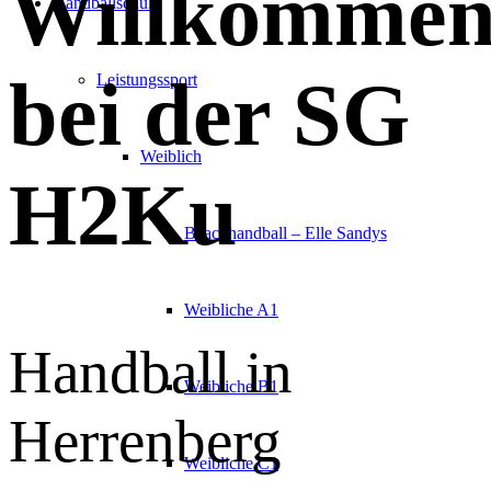
Willkomme
Handballschule
bei der SG
Leistungssport
Weiblich
H2Ku
Beachhandball – Elle Sandys
Weibliche A1
Handball in
Weibliche B1
Herrenberg
Weibliche C1