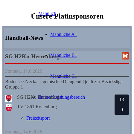
Männlich
Unsere Platinsponsoren
Männliche A1
Handball-News
Männliche B1
SG H2Ku Herrenberg
Sonntag, 14.6.2026
Männliche C1
Bodensee-Neckar - gemischte D-Jugend Quali zur Bezirksliga
Gruppe 1
Trainer Leistungsbereich
SG H2Ku Herrenberg 2
13
TV 1861 Rottenburg
9
Freizeitsport
Sonntag, 14.6.2026