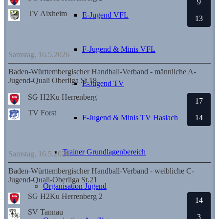
9
TV Aixheim
E-Jugend VFL
13
F-Jugend & Minis VFL
Samstag, 16.5.2026
Baden-Württembergischer Handball-Verband - männliche A-
Jugend-Quali Oberliga St.18
E-Jugend TV
SG H2Ku Herrenberg
17
TV Forst
F-Jugend & Minis TV Haslach
14
Trainer Grundlagenbereich
Samstag, 16.5.2026
Baden-Württembergischer Handball-Verband - weibliche C-
Jugend-Quali-Oberliga St.21
Organisation Jugend
SG H2Ku Herrenberg 2
14
SV Tannau
3