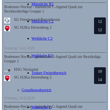
Männliche B2
Bodensee-Neckar - männliche C-Jugend Quali zur
Bezirksoberliga Gruppe 1
SG Freudenstadt/Baiersbronn
Männliche C2
12
SG H2Ku Herrenberg 2
12
Weibliche C2
Sonntag, 14.6.2026
Weibliche B2
Bodensee-Neckar - gemischte D-Jugend Quali zur Bezirksliga
Gruppe 1
HSG Neckartal
10
Trainer Freizeitbereich
SG H2Ku Herrenberg 2
14
Grundlagenbereich
Sonntag, 14.6.2026
Bodensee-Neckar - männliche C-Jugend Quali zur
Männliche D