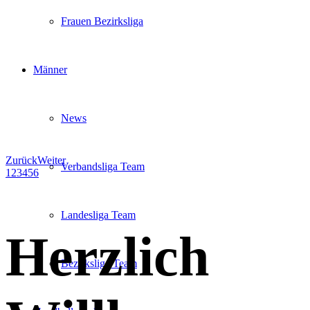
Frauen Bezirksliga
Männer
News
Zurück
Weiter
Verbandsliga Team
1
2
3
4
5
6
Landesliga Team
Herzlich
Bezirksliga Team