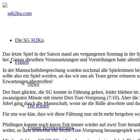
Die SG H2Ku
Das letzte Spiel in der Saison stand am vergangenen Sonntag in der S
her. Genau dieselben Voraussetzungen und Vorstellungen hatte allerdi
Frauen
In der Mannschaftsbesprechung wurden nochmal alle Spielerinnen best
sollte also ein Spiel werden, an das wir uns als Team gerne erinne
Erwartungen übertroffen!
News
Der Start glückte, die SG konnte in Führung gehen, leider blieben im
zwanzigsten Minute mit einem Drei-Tore-Vorsprung (7:10). Aber die SG
Jubel ging durch die Mannschaft, wenn sie die Bälle abwehrte und dar
Die Kuties
Für uns war klar, dass wir diese Führung nun nicht mehr hergeben w
Pfullingen konnte noch kurze Zeit immer wieder auf zwei Tore hera
Frauen Bezirksoberliga
weiter, so dass zeitweise ein Sechs-Tore-Vorsprung herausgespielt we