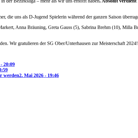
 in der Bezirksliga – mehr als wir uns erhofft haben
. Absolut verdient 
r, die uns als D-Jugend Spielerin während der ganzen Saison überragen
 Markert, Anna Bräuning, Greta Gauss (5), Sabrina Brehm (10), Milla B
hieden. Wir gratulieren der SG Ober/Unterhausen zur Meisterschaft 2024!
 - 20:09
8:59
ar werden
2. Mai 2026 - 19:46