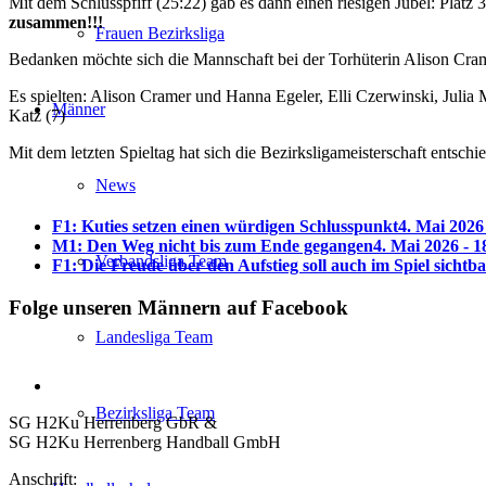
Mit dem Schlusspfiff (25:22) gab es dann einen riesigen Jubel: Platz 3
zusammen!!!
Frauen Bezirksliga
Bedanken möchte sich die Mannschaft bei der Torhüterin Alison Crame
Es spielten: Alison Cramer und Hanna Egeler, Elli Czerwinski, Julia
Männer
Katz (7)
Mit dem letzten Spieltag hat sich die Bezirksligameisterschaft entsc
News
F1: Kuties setzen einen würdigen Schlusspunkt
4. Mai 2026
M1: Den Weg nicht bis zum Ende gegangen
4. Mai 2026 - 1
Verbandsliga Team
F1: Die Freude über den Aufstieg soll auch im Spiel sichtb
Folge unseren Männern auf Facebook
Landesliga Team
Bezirksliga Team
SG H2Ku Herrenberg GbR &
SG H2Ku Herrenberg Handball GmbH
Anschrift: