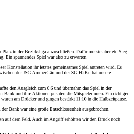
 Platz in der Bezirksliga abzuschließen. Dafür musste aber ein Sieg
ag. Ein spannendes Spiel war also zu erwarten.
r Konstellation ihr letztes gemeinsames Spiel antreten wird. Es
ahr zwischen der JSG AmmerGäu und der SG H2Ku hat unsere
chaffte den Ausgleich zum 6:6 und übernahm das Spiel in der
r Bank und ihre Aktionen pushten die Mitspielerinnen. Ein richtiger
ir waren am Drücker und gingen bestärkt 11:10 in die Halbzeitpause.
d der Bank war eine große Entschlossenheit ausgebrochen.
en auf dem Feld. Auch im Angriff erhöhten wir den Druck noch