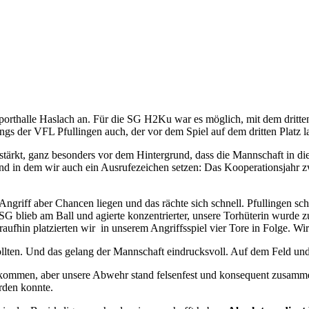
porthalle Haslach an. Für die SG H2Ku war es möglich, mit dem dritten
ngs der VFL Pfullingen auch, der vor dem Spiel auf dem dritten Platz l
ärkt, ganz besonders vor dem Hintergrund, dass die Mannschaft in diese
rn und in dem wir auch ein Ausrufezeichen setzen: Das Kooperationsj
 Angriff aber Chancen liegen und das rächte sich schnell. Pfullingen s
 blieb am Ball und agierte konzentrierter, unsere Torhüterin wurde zu
aufhin platzierten wir in unserem Angriffsspiel vier Tore in Folge. W
ollten. Und das gelang der Mannschaft eindrucksvoll. Auf dem Feld un
nkommen, aber unsere Abwehr stand felsenfest und konsequent zusamm
rden konnte.