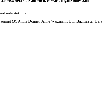
Mädels!! Seid stolz auf euch, es war ein ganz tolles Jahr
d unterstützt hat.
räuning (3), Anina Donner, Jantje Waizmann, Lilli Baumeister, Lara