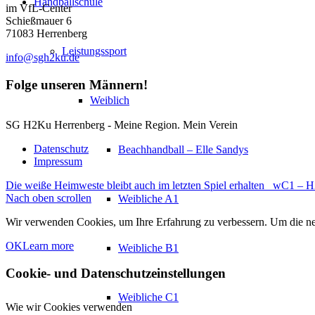
Handballschule
im VfL-Center
Schießmauer 6
71083 Herrenberg
Leistungssport
info@sgh2ku.de
Folge unseren Männern!
Weiblich
SG H2Ku Herrenberg - Meine Region. Mein Verein
Datenschutz
Beachhandball – Elle Sandys
Impressum
Die weiße Heimweste bleibt auch im letzten Spiel erhalten
wC1 – H2
Nach oben scrollen
Weibliche A1
Wir verwenden Cookies, um Ihre Erfahrung zu verbessern. Um die neu
OK
Learn more
Weibliche B1
Cookie- und Datenschutzeinstellungen
Weibliche C1
Wie wir Cookies verwenden