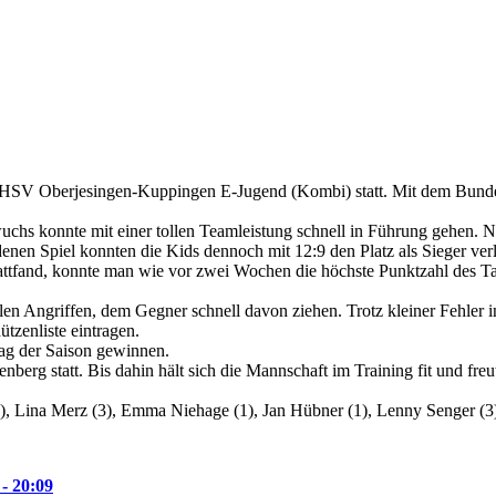
r HSV Oberjesingen-Kuppingen E-Jugend (Kombi) statt. Mit dem Bund
s konnte mit einer tollen Teamleistung schnell in Führung gehen. N
n Spiel konnten die Kids dennoch mit 12:9 den Platz als Sieger verla
tattfand, konnte man wie vor zwei Wochen die höchste Punktzahl des Tag
llen Angriffen, dem Gegner schnell davon ziehen. Trotz kleiner Fehler 
ützenliste eintragen.
tag der Saison gewinnen.
enberg statt. Bis dahin hält sich die Mannschaft im Training fit und f
3), Lina Merz (3), Emma Niehage (1), Jan Hübner (1), Lenny Senger (3)
 - 20:09