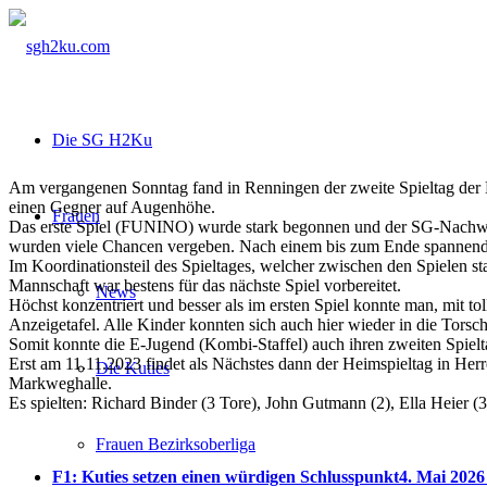
Die SG H2Ku
Am vergangenen Sonntag fand in Renningen der zweite Spieltag de
einen Gegner auf Augenhöhe.
Frauen
Das erste Spiel (FUNINO) wurde stark begonnen und der SG-Nachwuch
wurden viele Chancen vergeben. Nach einem bis zum Ende spannendene
Im Koordinationsteil des Spieltages, welcher zwischen den Spielen s
Mannschaft war bestens für das nächste Spiel vorbereitet.
News
Höchst konzentriert und besser als im ersten Spiel konnte man, mit to
Anzeigetafel. Alle Kinder konnten sich auch hier wieder in die Torsch
Somit konnte die E-Jugend (Kombi-Staffel) auch ihren zweiten Spiel
Erst am 11.11.2023 findet als Nächstes dann der Heimspieltag in Herr
Die Kuties
Markweghalle.
Es spielten: Richard Binder (3 Tore), John Gutmann (2), Ella Heier (
Frauen Bezirksoberliga
F1: Kuties setzen einen würdigen Schlusspunkt
4. Mai 2026