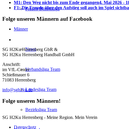
M1: Den Weg nicht bis zum Ende gegangen
4. Mai 2026 - 1
F1: Die Freude über den Aufstieg soll auch im Spiel sichtb
Frauen Bezirksliga
Folge unseren Männern auf Facebook
Männer
News
SG H2Ku Herrenberg GbR &
SG H2Ku Herrenberg Handball GmbH
Anschrift:
Verbandsliga Team
im VfL-Center
Schießmauer 6
71083 Herrenberg
Landesliga Team
info@sgh2ku.de
Folge unseren Männern!
Bezirksliga Team
SG H2Ku Herrenberg - Meine Region. Mein Verein
Datenschutz