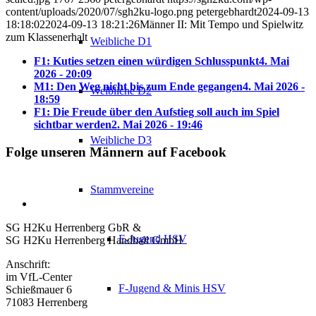
content/uploads/2020/07/sgh2ku-logo.png
petergebhardt
2024-09-13
18:18:02
2024-09-13 18:21:26
Männer II: Mit Tempo und Spielwitz
zum Klassenerhalt
Weibliche D1
F1: Kuties setzen einen würdigen Schlusspunkt
4. Mai
2026 - 20:09
M1: Den Weg nicht bis zum Ende gegangen
4. Mai 2026 -
Weibliche D2
18:59
F1: Die Freude über den Aufstieg soll auch im Spiel
sichtbar werden
2. Mai 2026 - 19:46
Weibliche D3
Folge unseren Männern auf Facebook
Stammvereine
SG H2Ku Herrenberg GbR &
E-Jugend HSV
SG H2Ku Herrenberg Handball GmbH
Anschrift:
im VfL-Center
F-Jugend & Minis HSV
Schießmauer 6
71083 Herrenberg