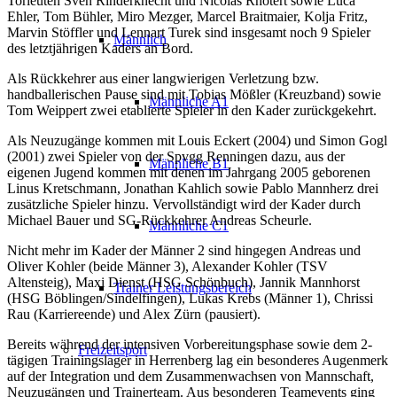
Torleuten Sven Rinderknecht und Nicolas Rhotert sowie Luca
Ehler, Tom Bühler, Miro Mezger, Marcel Braitmaier, Kolja Fritz,
Marvin Stöffler und Lennart Turek sind insgesamt noch 9 Spieler
Männlich
des letztjährigen Kaders an Bord.
Als Rückkehrer aus einer langwierigen Verletzung bzw.
handballerischen Pause sind mit Tobias Mößler (Kreuzband) sowie
Männliche A1
Tom Weippert zwei etablierte Spieler in den Kader zurückgekehrt.
Als Neuzugänge kommen mit Louis Eckert (2004) und Simon Gogl
(2001) zwei Spieler von der Spvgg Renningen dazu, aus der
Männliche B1
eigenen Jugend kommen mit denen im Jahrgang 2005 geborenen
Linus Kretschmann, Jonathan Kahlich sowie Pablo Mannherz drei
zusätzliche Spieler hinzu. Vervollständigt wird der Kader durch
Michael Bauer und SG-Rückkehrer Andreas Scheurle.
Männliche C1
Nicht mehr im Kader der Männer 2 sind hingegen Andreas und
Oliver Kohler (beide Männer 3), Alexander Kohler (TSV
Altensteig), Maxi Dienst (HSG Schönbuch), Jannik Mannhorst
Trainer Leistungsbereich
(HSG Böblingen/Sindelfingen), Lukas Krebs (Männer 1), Chrissi
Rau (Karriereende) und Alex Zürn (pausiert).
Bereits während der intensiven Vorbereitungsphase sowie dem 2-
Freizeitsport
tägigen Trainingslager in Herrenberg lag ein besonderes Augenmerk
auf der Integration und dem Zusammenwachsen von Mannschaft,
Neuzugängen und Trainerteam. Aus besonderen Teamevents ging