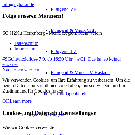
info@sgh2ku.de
E-Jugend VFL
Folge unseren Männern!
F-Jugend & Minis VFL
SG H2Ku Herrenberg - Meine Region. Mein Verein
Datenschutz
Impressum
E-Jugend TV
#SGehtwiederlos# 7.9. ab 16:30 Uhr
wC1: Das hat so keiner
erwartet
Nach oben scrollen
F-Jugend & Minis TV Haslach
Wir verwenden Cookies, um Ihre Erfahrung zu verbessern. Um die
neuen Datenschutzrichtlinien zu erfüllen, müssen wir Sie um Ihre
Zustimmung für Cookies fragen.
Trainer Grundlagenbereich
OK
Learn more
Cookie- und Datenschutzeinstellungen
Organisation Jugend
Wie wir Cookies verwenden