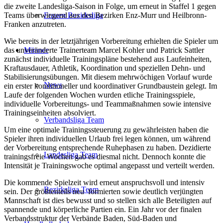
die zweite Landesliga-Saison in Folge, um erneut in Staffel 1 gegen
Teams überwiegend aus den Bezirken Enz-Murr und Heilbronn-
Frauen Bezirksliga
Franken anzutreten.
Wie bereits in der letztjährigen Vorbereitung erhielten die Spieler um
das unveränderte Trainerteam Marcel Kohler und Patrick Sattler
Männer
zunächst individuelle Trainingspläne bestehend aus Laufeinheiten,
Kraftausdauer, Athletik, Koordination und speziellen Dehn- und
Stabilisierungsübungen. Mit diesem mehrwöchigen Vorlauf wurde
News
ein erster konditioneller und koordinativer Grundbaustein gelegt. Im
Laufe der folgenden Wochen wurden etliche Trainingsspiele,
individuelle Vorbereitungs- und Teammaßnahmen sowie intensive
Trainingseinheiten absolviert.
Verbandsliga Team
Um eine optimale Trainingssteuerung zu gewährleisten haben die
Spieler ihren individuellen Urlaub frei legen können, um während
der Vorbereitung entsprechende Ruhephasen zu haben. Dezidierte
Landesliga Team
trainingsfreie Wochen gab es diesmal nicht. Dennoch konnte die
Intensität je Trainingswoche optimal angepasst und verteilt werden.
Die kommende Spielzeit wird erneut anspruchsvoll und intensiv
Bezirksliga Team
sein. Der größtenteils neu formierten sowie deutlich verjüngten
Mannschaft ist dies bewusst und so stellen sich alle Beteiligten auf
spannende und körperliche Partien ein. Ein Jahr vor der finalen
Verbandsstruktur der Verbände Baden, Süd-Baden und