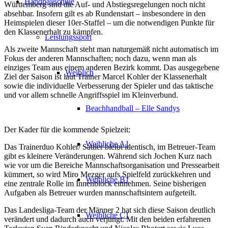
Handballschule
Württemberg sind die Auf- und Abstiegsregelungen noch nicht
absehbar. Insofern gilt es ab Rundenstart – insbesondere in den
Heimspielen dieser 10er-Staffel – um die notwendigen Punkte für
den Klassenerhalt zu kämpfen.
Leistungssport
Als zweite Mannschaft steht man naturgemäß nicht automatisch im
Fokus der anderen Mannschaften; noch dazu, wenn man als
einziges Team aus einem anderen Bezirk kommt. Das ausgegebene
Weiblich
Ziel der Saison ist laut Trainer Marcel Kohler der Klassenerhalt
sowie die individuelle Verbesserung der Spieler und das taktische
und vor allem schnelle Angriffsspiel im Kleinverbund.
Beachhandball – Elle Sandys
Der Kader für die kommende Spielzeit:
Weibliche A1
Das Trainerduo Kohler/ Sattler bleibt identisch, im Betreuer-Team
gibt es kleinere Veränderungen. Während sich Jochen Kurz nach
wie vor um die Bereiche Mannschaftsorganisation und Pressearbeit
kümmert, so wird Miro Mezger aufs Spielfeld zurückkehren und
Weibliche B1
eine zentrale Rolle im Innenblock einnehmen. Seine bisherigen
Aufgaben als Betreuer wurden mannschaftsintern aufgeteilt.
Das Landesliga-Team der Männer 2 hat sich diese Saison deutlich
Weibliche C1
verändert und dadurch auch verjüngt. Mit den beiden erfahrenen