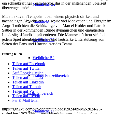
ein schlagkräftiges Team hervor, das in der anstehenden Spielzeit
Männliche B2
überzeugen möchte.
Mit attraktivem Tempohandball, einem physisch starken und
nachhaltigen Abwehrverbund sowie viel Motivation und Ehrgeiz im
Männliche C2
Angriff möchten die Schützlinge von Marcel Kohler und Patrick
Sattler in der kommenden Runde dynamischen und engagierten
Landesliga-Handball präsentieren. Die Mannschaft freut sich bei
jedem Spiel über begeisternde und lautstarke Unterstützung von
Weibliche C2
Seiten der Fans und Unterstützer des Teams.
Eintrag teilen
Weibliche B2
Teilen auf Facebook
Teilen auf Twitter
Auf Google+ teilen
Trainer Freizeitbereich
Teilen auf Pinterest
Teilen auf Linkedin
Teilen auf Tumblr
Teilen auf Vk
Grundlagenbereich
Teilen auf Reddit
Per E-Mail teilen
https://sgh2ku.com/wp-content/uploads/2024/09/M2-2024-25-
Männliche D
scaled.jpg
1707
2560
petergebhardt
https://sgh2ku.com/wp-