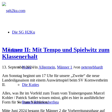
Die SG H2Ku
Männer II: Mit Tempo und Spielwitz zum
Frauen
Klassenerhalt
13. September 2024
/
in
Allgemein
,
Männer 1
/
von
petergebhardt
News
Am Sonntag beginnt um 17 Uhr für unsere „Zweite“ die neue
Landesligasaison mit einem Auswärtsspiel beim SV Kornwestheim
II.
Die Kuties
Alles, was Ihr im Vorfeld zum Team vom Trainergespann Marcel
Kohler / Patrick Sattler wissen müsst, gibt es hier in ausführlicher
Form für Sie zum Nachlesen.
Frauen Bezirksoberliga
Mitte Juni 2024 begann für Männer 2 die Vorbereitungsphase auf