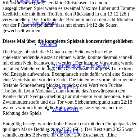
Handballschule
Rückwärtsbewegung“, erklärte Christensen. In einem
ausgeglichenen Spiel waren es zweimal Maxime Luber und Tammy
Kreibich, die mit ihren Treffern den Rückstand in ein 13:12 (26.)
verwandelten. Die Torflaute der Berlinerinnen in den acht Minuten
Leistungssport
vor der Pause sorgte dafür, dass mit einem 14:12 die Seiten
gewechselt wurden.
Dieses Mal über die komplette Spielzeit konzentriert geblieben
Weiblich
Die Frage, ob sich die SG nach dem Seitenwechsel eine
spielentscheidende Auszeit nehmen würde, konnte diesmal schnell
mit einem Nein beantwortet werden. Der knappe Vorsprung wurde
Beachhandball – Elle Sandys
mit allen Mitteln verteidigt, die Gäste mussten für jedes Tor extrem
viel Energie aufwenden. Exemplarisch steht dafür wohl eine Szene
eine Viertelstunde vor dem Ende. Die hinten wie vorne überragende
Stefanie Schoeneberg blockte zunächst den Wurf von Füchse-
Weibliche A1
Torjägerin Lynn Molenaar, dann konnte das Auswärtsteam den
Konter durch Svenja Graebling nur mit einem Foul beenden. Eine
Zweiminutenstrafe und das Tor vom Siebenmeterpunkt zum 22:18
waren zwar noch nicht die Entscheidung, sie zeigten aber die
Weibliche B1
Richtung des Spiels.
Endgültig besiegt war der hohe Favorit erst mit dem Doppelpack der
quirligen Marie Beddies zum 27:23 (56.). Der Rest zum 28:25 war
Weibliche C1
schmückendes Beiwerk für die über 200 Zuschauer. „Eine