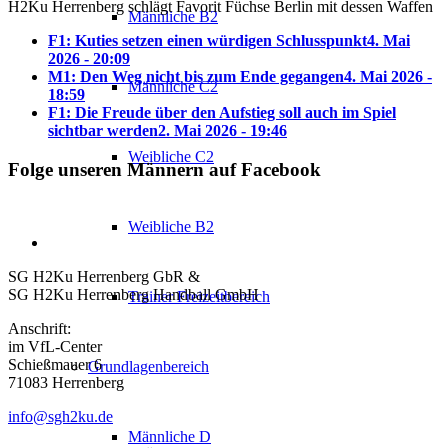
H2Ku Herrenberg schlägt Favorit Füchse Berlin mit dessen Waffen
Männliche B2
F1: Kuties setzen einen würdigen Schlusspunkt
4. Mai
2026 - 20:09
M1: Den Weg nicht bis zum Ende gegangen
4. Mai 2026 -
Männliche C2
18:59
F1: Die Freude über den Aufstieg soll auch im Spiel
sichtbar werden
2. Mai 2026 - 19:46
Weibliche C2
Folge unseren Männern auf Facebook
Weibliche B2
SG H2Ku Herrenberg GbR &
SG H2Ku Herrenberg Handball GmbH
Trainer Freizeitbereich
Anschrift:
im VfL-Center
Schießmauer 6
Grundlagenbereich
71083 Herrenberg
info@sgh2ku.de
Männliche D