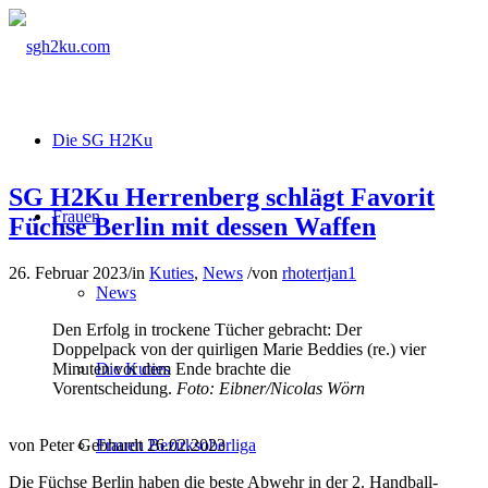
Die SG H2Ku
SG H2Ku Herrenberg schlägt Favorit
Frauen
Füchse Berlin mit dessen Waffen
26. Februar 2023
/
in
Kuties
,
News
/
von
rhotertjan1
News
Den Erfolg in trockene Tücher gebracht: Der
Doppelpack von der quirligen Marie Beddies (re.) vier
Minuten vor dem Ende brachte die
Die Kuties
Vorentscheidung.
Foto: Eibner/Nicolas Wörn
von Peter Gebhardt 26.02.2023
Frauen Bezirksoberliga
Die Füchse Berlin haben die beste Abwehr in der 2. Handball-