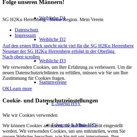
Folge unseren Männern!
Weibliche D1
SG H2Ku Herrenberg - Meine Region. Mein Verein
Datenschutz
Impressum
Weibliche D2
Auf den ersten Blick spricht nicht viel für die SG H2Ku Herrenberg
Neustart der SG H2Ku Herrenberg erfolgt in der Oberliga
Nach oben scrollen
Weibliche D3
Wir verwenden Cookies, um Ihre Erfahrung zu verbessern. Um die
neuen Datenschutzrichtlinien zu erfüllen, müssen wir Sie um Ihre
Zustimmung für Cookies fragen.
Stammvereine
OK
Learn more
Cookie- und Datenschutzeinstellungen
E-Jugend HSV
Wie wir Cookies verwenden
F-Jugend & Minis HSV
Wir können Cookies anfordern, die auf Ihrem Gerät eingestellt
werden. Wir verwenden Cookies, um uns mitzuteilen, wenn Sie
unsere Websites besuchen, wie Sie mit uns interagieren, Ihre