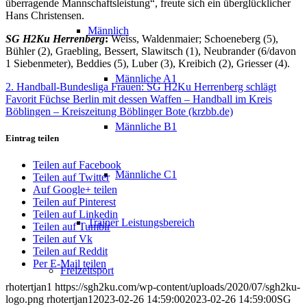
überragende Mannschaftsleistung“, freute sich ein überglücklicher
Hans Christensen.
Männlich
SG H2Ku Herrenberg
:
Weiss, Waldenmaier; Schoeneberg (5),
Bühler (2), Graebling, Bessert, Slawitsch (1), Neubrander (6/davon
1 Siebenmeter), Beddies (5), Luber (3), Kreibich (2), Griesser (4).
Männliche A1
2. Handball-Bundesliga Frauen: SG H2Ku Herrenberg schlägt
Favorit Füchse Berlin mit dessen Waffen – Handball im Kreis
Böblingen – Kreiszeitung Böblinger Bote (krzbb.de)
Männliche B1
Eintrag teilen
Teilen auf Facebook
Männliche C1
Teilen auf Twitter
Auf Google+ teilen
Teilen auf Pinterest
Teilen auf Linkedin
Trainer Leistungsbereich
Teilen auf Tumblr
Teilen auf Vk
Teilen auf Reddit
Per E-Mail teilen
Freizeitsport
rhotertjan1
https://sgh2ku.com/wp-content/uploads/2020/07/sgh2ku-
logo.png
rhotertjan1
2023-02-26 14:59:00
2023-02-26 14:59:00
SG