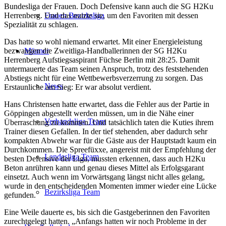
Bundesliga der Frauen. Doch Defensive kann auch die SG H2Ku
Herrenberg. Und das nutzte sie, um den Favoriten mit dessen
Frauen Bezirksliga
Spezialität zu schlagen.
Das hatte so wohl niemand erwartet. Mit einer Energieleistung
bezwangen die Zweitliga-Handballerinnen der SG H2Ku
Männer
Herrenberg Aufstiegsaspirant Füchse Berlin mit 28:25. Damit
untermauerte das Team seinen Anspruch, trotz des feststehenden
Abstiegs nicht für eine Wettbewerbsverzerrung zu sorgen. Das
News
Erstaunliche am Sieg: Er war absolut verdient.
Hans Christensen hatte erwartet, dass die Fehler aus der Partie in
Göppingen abgestellt werden müssen, um in die Nähe einer
Verbandsliga Team
Überraschung zu kommen. Und tatsächlich taten die Kuties ihrem
Trainer diesen Gefallen. In der tief stehenden, aber dadurch sehr
kompakten Abwehr war für die Gäste aus der Hauptstadt kaum ein
Durchkommen. Die Spreefüxxe, angereist mit der Empfehlung der
Landesliga Team
besten Defensive der Liga, mussten erkennen, dass auch H2Ku
Beton anrühren kann und genau dieses Mittel als Erfolgsgarant
einsetzt. Auch wenn im Vorwärtsgang längst nicht alles gelang,
wurde in den entscheidenden Momenten immer wieder eine Lücke
Bezirksliga Team
gefunden.
Eine Weile dauerte es, bis sich die Gastgeberinnen den Favoriten
zurechtgelegt hatten. „Anfangs hatten wir noch Probleme in der