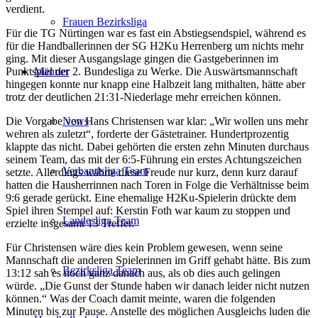
verdient.
Frauen Bezirksliga
Für die TG Nürtingen war es fast ein Abstiegsendspiel, während es
für die Handballerinnen der SG H2Ku Herrenberg um nichts mehr
ging. Mit dieser Ausgangslage gingen die Gastgeberinnen im
Punktspiel der 2. Bundesliga zu Werke. Die Auswärtsmannschaft
Männer
hingegen konnte nur knapp eine Halbzeit lang mithalten, hätte aber
trotz der deutlichen 21:31-Niederlage mehr erreichen können.
Die Vorgabe von Hans Christensen war klar: „Wir wollen uns mehr
News
wehren als zuletzt“, forderte der Gästetrainer. Hundertprozentig
klappte das nicht. Dabei gehörten die ersten zehn Minuten durchaus
seinem Team, das mit der 6:5-Führung ein erstes Achtungszeichen
Verbandsliga Team
setzte. Allerdings währte diese Freude nur kurz, denn kurz darauf
hatten die Hausherrinnen nach Toren in Folge die Verhältnisse beim
9:6 gerade gerückt. Eine ehemalige H2Ku-Spielerin drückte dem
Spiel ihren Stempel auf: Kerstin Foth war kaum zu stoppen und
Landesliga Team
erzielte insgesamt 13 Treffer.
Für Christensen wäre dies kein Problem gewesen, wenn seine
Mannschaft die anderen Spielerinnen im Griff gehabt hätte. Bis zum
Bezirksliga Team
13:12 sah es noch ganz danach aus, als ob dies auch gelingen
würde. „Die Gunst der Stunde haben wir danach leider nicht nutzen
können.“ Was der Coach damit meinte, waren die folgenden
Minuten bis zur Pause. Anstelle des möglichen Ausgleichs luden die