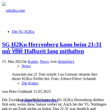
Die SG H2Ku
SG H2Ku Herrenberg kann beim 21:31
Frauen
nur eine Halbzeit lang mithalten
15. Mai 2023
/
in
Kuties
,
News
/
von
rhotertjan1
News
Auswärts nur 21 Tore erzielt: Lea Griesser steuerte drei
dieser H2Ku-Treffer bei.
Foto: Eibner/Oliver Schmidt
.
Die Kuties
von Peter Gebhardt 15.05.2023
Die Zweitliga-Handballerinnen der SG H2Ku Herrenberg dürften
Frauen Bezirksoberliga
froh sein, wenn diese Saison vorbei ist. Auch bei der TG Nürtingen
gab es am Ende nichts zu holen. Das 21:31 war deutlich und