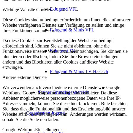
E-Jugend VFL
Wichtige Website Cookies
Diese Cookies sind unbedingt erforderlich, um Ihnen die auf unserer
Website verfügbaren Dienste zur Verfügung zu stellen und einige
F-Jugend & Minis VFL
ihrer Funktionen zu nutzen.
Da diese Cookies zur Bereitstellung der Website unbedingt
erforderlich sind, können Sie sie nicht ablehnen, ohne die
E-Jugend TV
Funktionsweise unserer Website zu beeinträchtigen. Sie können sie
blockieren oder löschen, indem Sie Ihre Browsereinstellungen
ändern und das Blockieren aller Cookies auf dieser Website
erzwingen.
F-Jugend & Minis TV Haslach
Andere externe Dienste
Wir verwenden auch verschiedene externe Dienste wie Google
Trainer Grundlagenbereich
Webfonts, Google Maps und externe Videoanbieter. Da diese
Anbieter möglicherweise personenbezogene Daten wie Ihre IP-
Adresse sammeln, können Sie diese hier blockieren. Bitte beachten
Sie, dass dies die Funktionalität und das Erscheinungsbild unserer
Organisation Jugend
Website stark beeinträchtigen kann. Änderungen werden wirksam,
sobald Sie die Seite neu laden.
Google Webfont-Einstellungen: