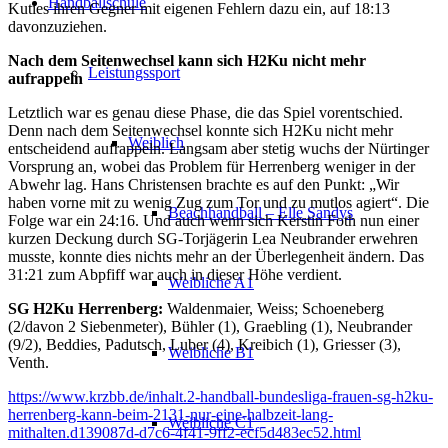
Handballschule
Kuties ihren Gegner mit eigenen Fehlern dazu ein, auf 18:13
davonzuziehen.
Nach dem Seitenwechsel kann sich H2Ku nicht mehr
Leistungssport
aufrappeln
Letztlich war es genau diese Phase, die das Spiel vorentschied.
Denn nach dem Seitenwechsel konnte sich H2Ku nicht mehr
Weiblich
entscheidend aufrappeln. Langsam aber stetig wuchs der Nürtinger
Vorsprung an, wobei das Problem für Herrenberg weniger in der
Abwehr lag. Hans Christensen brachte es auf den Punkt: „Wir
haben vorne mit zu wenig Zug zum Tor und zu mutlos agiert“. Die
Beachhandball – Elle Sandys
Folge war ein 24:16. Und auch wenn sich Kerstin Foth nun einer
kurzen Deckung durch SG-Torjägerin Lea Neubrander erwehren
musste, konnte dies nichts mehr an der Überlegenheit ändern. Das
31:21 zum Abpfiff war auch in dieser Höhe verdient.
Weibliche A1
SG H2Ku Herrenberg:
Waldenmaier, Weiss; Schoeneberg
(2/davon 2 Siebenmeter), Bühler (1), Graebling (1), Neubrander
(9/2), Beddies, Padutsch, Luber (4), Kreibich (1), Griesser (3),
Weibliche B1
Venth.
https://www.krzbb.de/inhalt.2-handball-bundesliga-frauen-sg-h2ku-
herrenberg-kann-beim-2131-nur-eine-halbzeit-lang-
Weibliche C1
mithalten.d139087d-d7c6-4f41-9ff2-ecf5d483ec52.html