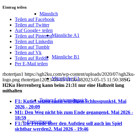
Eintrag teilen
Männlich
Teilen auf Facebook
Teilen auf Twitter
Auf Google+ teilen
Männliche A1
Teilen auf Pinterest
Teilen auf Linkedin
Teilen auf Tumblr
Teilen auf Vk
Männliche B1
Teilen auf Reddit
Per E-Mail teilen
rhotertjan1
https://sgh2ku.com/wp-content/uploads/2020/07/sgh2ku-
Männliche C1
logo.png
rhotertjan1
2023-05-15 11:50:38
2023-05-15 11:50:38
SG
H2Ku Herrenberg kann beim 21:31 nur eine Halbzeit lang
mithalten
Trainer Leistungsbereich
F1: Kuties setzen einen würdigen Schlusspunkt
4. Mai
2026 - 20:09
M1: Den Weg nicht bis zum Ende gegangen
4. Mai 2026 -
18:59
Freizeitsport
F1: Die Freude über den Aufstieg soll auch im Spiel
sichtbar werden
2. Mai 2026 - 19:46