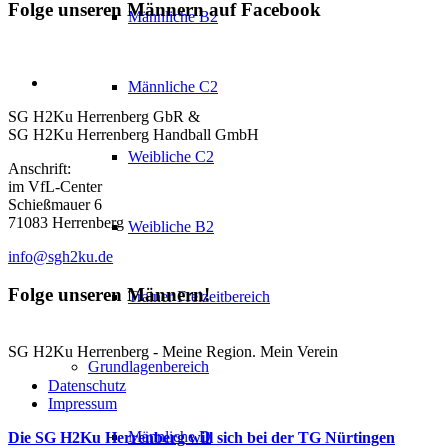
Folge unseren Männern auf Facebook
Männliche B2
Männliche C2
SG H2Ku Herrenberg GbR &
SG H2Ku Herrenberg Handball GmbH
Weibliche C2
Anschrift:
im VfL-Center
Schießmauer 6
71083 Herrenberg
Weibliche B2
info@sgh2ku.de
Folge unseren Männern!
Trainer Freizeitbereich
SG H2Ku Herrenberg - Meine Region. Mein Verein
Grundlagenbereich
Datenschutz
Impressum
Männliche D
Die SG H2Ku Herrenberg will sich bei der TG Nürtingen