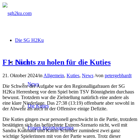
Die SG H2Ku
F1: Nichts zu holen für die Kuties
Frauen
21. Oktober 2024
/
in
Allgemein
,
Kuties
,
News
/
von
petergebhardt
News
Die Schwere der Aufgabe war den Regionalligafrauen der SG
H2Ku Herrenberg vor dem Spiel beim TSV Bönnigheim durchaus
bewusst. Trotzdem war die Zielstellung natürlich eine andere als
eine klare Niederlage. Das 27:38 (13:19) offenbarte aber sowohl in
Die Kuties
der Abwehr als auch in der Offensive einige Defizite.
Die Kuties gingen zwar personell geschwächt in die Partie, trotzdem
bestätigten sich das befürchtete Extrem-Szenario nicht, weil mit
Frauen Bezirksoberliga
Sandra Kußmaul und Katrin Schröder zumindest zwei ganz
wichtige Spielerinnen mit von der Partie waren. Trotz dieser