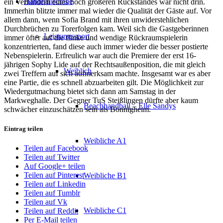
Handballschule
ein Verhindern eines noch größeren Rückstandes war nicht drin.
Immerhin blitzte immer mal wieder die Qualität der Gäste auf. Vor
allem dann, wenn Sofia Brand mit ihren unwiderstehlichen
Durchbrüchen zu Torerfolgen kam. Weil sich die Gastgeberinnen
Leistungssport
immer öfter auf die flinke und wendige Rückraumspielerin
konzentrierten, fand diese auch immer wieder die besser postierte
Nebenspielerin. Erfreulich war auch die Premiere der erst 16-
jährigen Sophy Lide auf der Rechtsaußenposition, die mit gleich
Weiblich
zwei Treffern auf sich aufmerksam machte. Insgesamt war es aber
eine Partie, die es schnell abzuarbeiten gilt. Die Möglichkeit zur
Wiedergutmachung bietet sich dann am Samstag in der
Markweghalle. Der Gegner TuS Steißlingen dürfte aber kaum
Beachhandball – Elle Sandys
schwächer einzuschätzen sein als Bönnigheim.
Eintrag teilen
Weibliche A1
Teilen auf Facebook
Teilen auf Twitter
Auf Google+ teilen
Teilen auf Pinterest
Weibliche B1
Teilen auf Linkedin
Teilen auf Tumblr
Teilen auf Vk
Weibliche C1
Teilen auf Reddit
Per E-Mail teilen