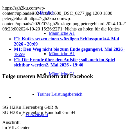
https://sgh2ku.com/wp-
Männlich
content/uploads/2024/10/K1600_DSC_0277.jpg
1200
1800
petergebhardt
https://sgh2ku.com/wp-
content/uploads/2020/07/sgh2ku-logo.png
petergebhardt
2024-10-21
08:23:00
2024-10-20 15:26:22
F1: Nichts zu holen für die Kuties
Männliche A1
F1: Kuties setzen einen würdigen Schlusspunkt
4. Mai
2026 - 20:09
M1: Den Weg nicht bis zum Ende gegangen
4. Mai 2026 -
Männliche B1
18:59
F1: Die Freude über den Aufstieg soll auch im Spiel
sichtbar werden
2. Mai 2026 - 19:46
Männliche C1
Folge unseren Männern auf Facebook
Trainer Leistungsbereich
SG H2Ku Herrenberg GbR &
SG H2Ku Herrenberg Handball GmbH
Freizeitsport
Anschrift:
im VfL-Center