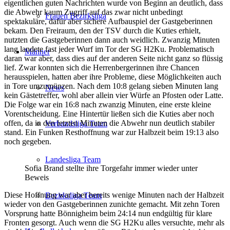
eigentlichen guten Nachrichten wurde von Beginn an deutlich, dass
die Abwehr kaum Zugriff auf das zwar nicht unbedingt
Frauen Bezirksliga
spektakuläre, dafür aber sichere Aufbauspiel der Gastgeberinnen
bekam. Den Freiraum, den der TSV durch die Kuties erhielt,
nutzten die Gastgeberinnen dann auch weidlich. Zwanzig Minuten
lang landete fast jeder Wurf im Tor der SG H2Ku. Problematisch
Männer
daran war aber, dass dies auf der anderen Seite nicht ganz so flüssig
lief. Zwar konnten sich die Herrenbergerinnen ihre Chancen
herausspielen, hatten aber ihre Probleme, diese Möglichkeiten auch
in Tore umzumünzen. Nach dem 10:8 gelang sieben Minuten lang
News
kein Gästetreffer, wohl aber allein vier Würfe an Pfosten oder Latte.
Die Folge war ein 16:8 nach zwanzig Minuten, eine erste kleine
Vorentscheidung. Eine Hintertür ließen sich die Kuties aber noch
offen, da in den letzten Minuten die Abwehr nun deutlich stabiler
Verbandsliga Team
stand. Ein Funken Resthoffnung war zur Halbzeit beim 19:13 also
noch gegeben.
Landesliga Team
Sofia Brand stellte ihre Torgefahr immer wieder unter
Beweis
Diese Hoffnung war aber bereits wenige Minuten nach der Halbzeit
Bezirksliga Team
wieder von den Gastgeberinnen zunichte gemacht. Mit zehn Toren
Vorsprung hatte Bönnigheim beim 24:14 nun endgültig für klare
Fronten gesorgt. Auch wenn die SG H2Ku alles versuchte, mehr als