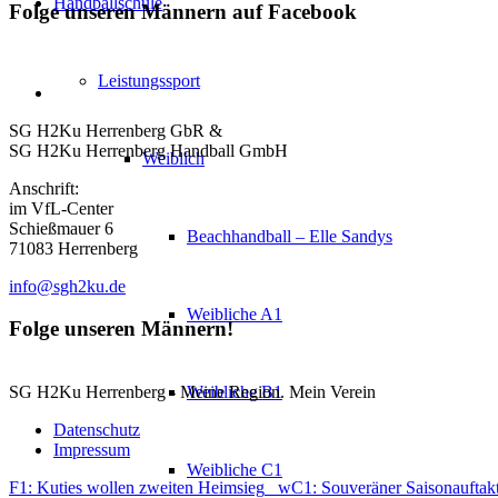
Handballschule
Folge unseren Männern auf Facebook
Leistungssport
SG H2Ku Herrenberg GbR &
SG H2Ku Herrenberg Handball GmbH
Weiblich
Anschrift:
im VfL-Center
Schießmauer 6
Beachhandball – Elle Sandys
71083 Herrenberg
info@sgh2ku.de
Weibliche A1
Folge unseren Männern!
Weibliche B1
SG H2Ku Herrenberg - Meine Region. Mein Verein
Datenschutz
Impressum
Weibliche C1
F1: Kuties wollen zweiten Heimsieg
wC1: Souveräner Saisonauftak