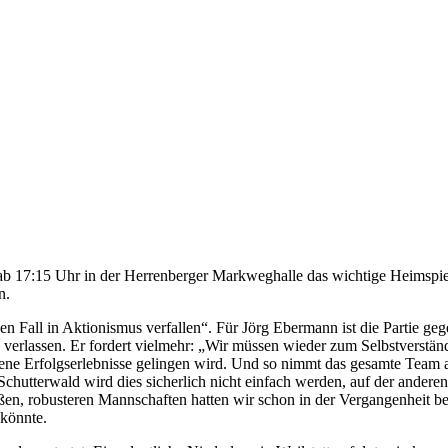
ab 17:15 Uhr in der Herrenberger Markweghalle das wichtige Heimsp
n.
nen Fall in Aktionismus verfallen“. Für Jörg Ebermann ist die Partie ge
 verlassen. Er fordert vielmehr: „Wir müssen wieder zum Selbstverstä
igene Erfolgserlebnisse gelingen wird. Und so nimmt das gesamte Team 
chutterwald wird dies sicherlich nicht einfach werden, auf der anderen
en, robusteren Mannschaften hatten wir schon in der Vergangenheit be
 könnte.