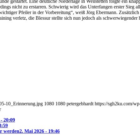
Runde gestartet. Eine deutliche Niederlage in Weilstetten folgte ein k
dings nicht zu erstarren. Schwierig wird das Unterfangen erster Sieg a
chtiger Pfeiler in der Vorbereitung“, weiß Jörg Ebermann. Zusätzlich 
aining verletz, die Blessur stellte sich nun jedoch als schwerwiegende
05-10_Erinnerung.jpg
1080
1080
petergebhardt
https://sgh2ku.com/wp
r
 - 20:09
8:59
ar werden
2. Mai 2026 - 19:46