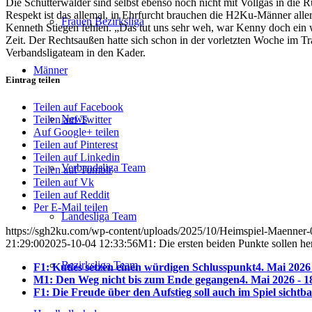
Die Schutterwalder sind selbst ebenso noch nicht mit Vollgas in die 
Respekt ist das allemal, in Ehrfurcht brauchen die H2Ku-Männer aller
Frauen Bezirksliga
Kenneth Stiegen fehlen. „Das tut uns sehr weh, war Kenny doch ein wi
Zeit. Der Rechtsaußen hatte sich schon in der vorletzten Woche im Tr
Verbandsligateam in den Kader.
Männer
Eintrag teilen
Teilen auf Facebook
News
Teilen auf Twitter
Auf Google+ teilen
Teilen auf Pinterest
Teilen auf Linkedin
Verbandsliga Team
Teilen auf Tumblr
Teilen auf Vk
Teilen auf Reddit
Per E-Mail teilen
Landesliga Team
https://sgh2ku.com/wp-content/uploads/2025/10/Heimspiel-Maenner-
21:29:00
2025-10-04 12:33:56
M1: Die ersten beiden Punkte sollen he
Bezirksliga Team
F1: Kuties setzen einen würdigen Schlusspunkt
4. Mai 2026
M1: Den Weg nicht bis zum Ende gegangen
4. Mai 2026 - 1
F1: Die Freude über den Aufstieg soll auch im Spiel sichtb