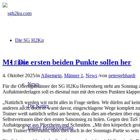
Die SG H2Ku
M1: Die ersten beiden Punkte sollen her
Frauen
4. Oktober 2025
/
in
Allgemein
,
Männer 1
,
News
/
von
petergebhardt
News
Für die Oberligamänner der SG H2Ku Herrenberg steht am Sonntag 
Auftaktniederlagen soll es diesmal nun mit den ersten Punkten klappe
„Natürlich werden wir nicht alles in Frage stellen. Wir dürfen auf kei
Die Kuties
anderen auch, doch er warnt davor, eingeschlagene Wege komplett zu
Trainer weiß natürlich selbst am besten, dass dies am ehesten über e
Selbstvertrauen über den ersten Saisonsieg zu holen. Gegen den TuS S
Auftaktgegner aus Pforzheim und Schmiden. „Mit den körperlich groß
Frauen Bezirksoberliga
hofft Trainer Ebermann, dass dies auch in der Sonntags-Partie so sein