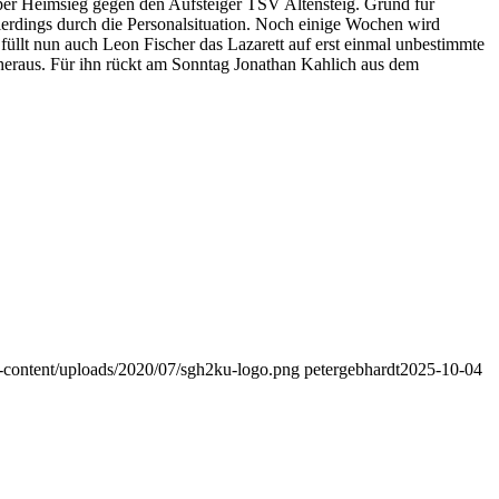
napper Heimsieg gegen den Aufsteiger TSV Altensteig. Grund für
llerdings durch die Personalsituation. Noch einige Wochen wird
füllt nun auch Leon Fischer das Lazarett auf erst einmal unbestimmte
r heraus. Für ihn rückt am Sonntag Jonathan Kahlich aus dem
-content/uploads/2020/07/sgh2ku-logo.png
petergebhardt
2025-10-04