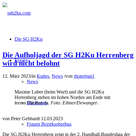
Die SG H2Ku
Die Aufholjagd der SG H2Ku Herrenberg
Frauen
wird nicht belohnt
12. März 2023
/
in
Kuties
,
News
/
von
rhotertjan1
News
Maxime Luber (beim Wurf) und die SG H2Ku
Herrenberg stehen im hohen Norden am Ende mit
leeren Händen da.
Foto: Eibner/Dewanger
.
Die Kuties
von Peter Gebhardt 12.03.2023
Frauen Bezirksoberliga
Die SG H2Ku Herrenberg zeigt in der 2. Handball-Bundesliga der