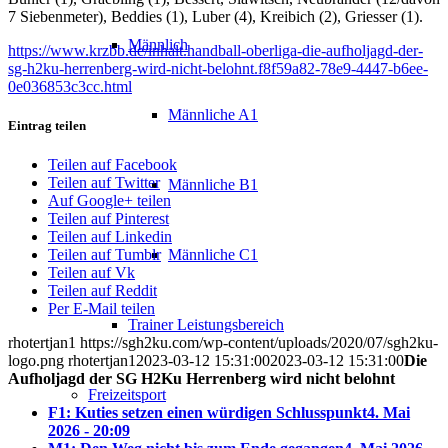
7 Siebenmeter), Beddies (1), Luber (4), Kreibich (2), Griesser (1).
Männlich
https://www.krzbb.de/inhalt.handball-oberliga-die-aufholjagd-der-
sg-h2ku-herrenberg-wird-nicht-belohnt.f8f59a82-78e9-4447-b6ee-
0e036853c3cc.html
Männliche A1
Eintrag teilen
Teilen auf Facebook
Teilen auf Twitter
Männliche B1
Auf Google+ teilen
Teilen auf Pinterest
Teilen auf Linkedin
Männliche C1
Teilen auf Tumblr
Teilen auf Vk
Teilen auf Reddit
Per E-Mail teilen
Trainer Leistungsbereich
rhotertjan1
https://sgh2ku.com/wp-content/uploads/2020/07/sgh2ku-
logo.png
rhotertjan1
2023-03-12 15:31:00
2023-03-12 15:31:00
Die
Aufholjagd der SG H2Ku Herrenberg wird nicht belohnt
Freizeitsport
F1: Kuties setzen einen würdigen Schlusspunkt
4. Mai
2026 - 20:09