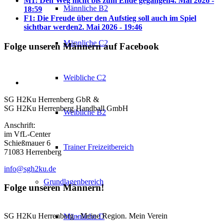
M1: Den Weg nicht bis zum Ende gegangen
4. Mai 2026 -
Männliche B2
18:59
F1: Die Freude über den Aufstieg soll auch im Spiel
sichtbar werden
2. Mai 2026 - 19:46
Männliche C2
Folge unseren Männern auf Facebook
Weibliche C2
SG H2Ku Herrenberg GbR &
SG H2Ku Herrenberg Handball GmbH
Weibliche B2
Anschrift:
im VfL-Center
Schießmauer 6
Trainer Freizeitbereich
71083 Herrenberg
info@sgh2ku.de
Grundlagenbereich
Folge unseren Männern!
SG H2Ku Herrenberg - Meine Region. Mein Verein
Männliche D