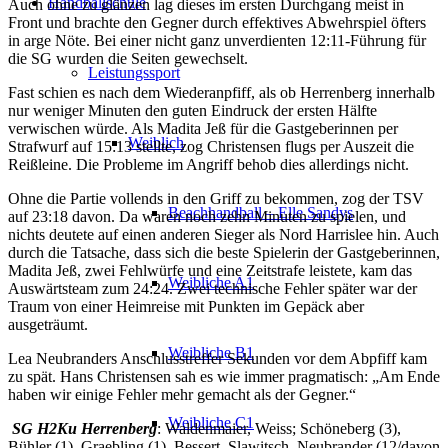
Handballschule
Auch ohne zu glänzen lag dieses im ersten Durchgang meist in
Front und brachte den Gegner durch effektives Abwehrspiel öfters
in arge Nöte. Bei einer nicht ganz unverdienten 12:11-Führung für
die SG wurden die Seiten gewechselt.
Leistungssport
Fast schien es nach dem Wiederanpfiff, als ob Herrenberg innerhalb
nur weniger Minuten den guten Eindruck der ersten Hälfte
verwischen würde. Als Madita Jeß für die Gastgeberinnen per
Weiblich
Strafwurf auf 15:13 stellte, zog Christensen flugs per Auszeit die
Reißleine. Die Probleme im Angriff behob dies allerdings nicht.
Ohne die Partie vollends in den Griff zu bekommen, zog der TSV
Beachhandball – Elle Sandys
auf 23:18 davon. Da waren noch zehn Minuten zu spielen, und
nichts deutete auf einen anderen Sieger als Nord Harrislee hin. Auch
durch die Tatsache, dass sich die beste Spielerin der Gastgeberinnen,
Madita Jeß, zwei Fehlwürfe und eine Zeitstrafe leistete, kam das
Weibliche A1
Auswärtsteam zum 24:24. Zwei technische Fehler später war der
Traum von einer Heimreise mit Punkten im Gepäck aber
ausgeträumt.
Weibliche B1
Lea Neubranders Anschlusstreffer Sekunden vor dem Abpfiff kam
zu spät. Hans Christensen sah es wie immer pragmatisch: „Am Ende
haben wir einige Fehler mehr gemacht als der Gegner.“
Weibliche C1
SG H2Ku Herrenberg
: Waldenmaier, Weiss; Schöneberg (3),
Bühler (1), Graebling (1), Bessert, Slawitsch, Neubrander (12/davon