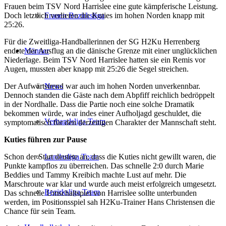
Frauen beim TSV Nord Harrislee eine gute kämpferische Leistung.
Doch letztlich verlieren die Kuties im hohen Norden knapp mit
Frauen Bezirksliga
25:26.
Für die Zweitliga-Handballerinnen der SG H2Ku Herrenberg
endete der Ausflug an die dänische Grenze mit einer unglücklichen
Männer
Niederlage. Beim TSV Nord Harrislee hatten sie ein Remis vor
Augen, mussten aber knapp mit 25:26 die Segel streichen.
Der Aufwärtstrend war auch im hohen Norden unverkennbar.
News
Dennoch standen die Gäste nach dem Abpfiff reichlich bedröppelt
in der Nordhalle. Dass die Partie noch eine solche Dramatik
bekommen würde, war indes einer Aufholjagd geschuldet, die
Verbandsliga Team
symptomatisch für den derzeitigen Charakter der Mannschaft steht.
Kuties führen zur Pause
Schon der Start deutete an, dass die Kuties nicht gewillt waren, die
Landesliga Team
Punkte kampflos zu überreichen. Das schnelle 2:0 durch Marie
Beddies und Tammy Kreibich machte Lust auf mehr. Die
Marschroute war klar und wurde auch meist erfolgreich umgesetzt.
Bezirksliga Team
Das schnelle Umschaltspiel von Harrislee sollte unterbunden
werden, im Positionsspiel sah H2Ku-Trainer Hans Christensen die
Chance für sein Team.