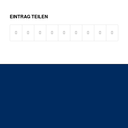
EINTRAG TEILEN
SG H2Ku Herrenberg GbR &
SG H2Ku Herrenberg Handball GmbH
Anschrift: