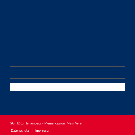
im VfL-Center
Schießmauer 6
71083 Herrenberg
info@sgh2ku.de
FOLGE UNSEREN MÄNNERN!
SG H2Ku Herrenberg - Meine Region. Mein Verein
Datenschutz
Impressum