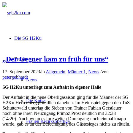
Die SG H2Ku
„Der Gegner kam zu früh für uns“
Frauen
17. September 2023
/
in
Allgemein
,
Männer 1
,
News
/
von
petergebhardt
News
SG H2Ku unterliegt zum Auftakt in eigener Halle
Der Auftakt in die neue Oberligasaison ging für die Männer der SG
Die Kuties
H2Ku Herrenberg gründlich daneben. Im Heimspiel gegen den TuS
Schutterwald unterlag die Sieben von Trainer Fabian Gerstlauer
noch ohne ihren Neuzugang Primoz Prost deutlich mit 32:38
(14:20). Auch wenn es im zweiten Durchgang noch einmal knapp
Frauen Bezirksoberliga
wurde, gab es an der Berechtigung des Gästesieges nichts zu rütteln.