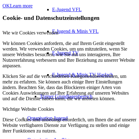
OK
Learn more
E-Jugend VFL
Cookie- und Datenschutzeinstellungen
F-Jugend & Minis VFL
Wie wir Cookies verwenden
Wir können Cookies anfordern, die auf Ihrem Gerät eingestellt
werden. Wir verwenden Cookies, um uns mitzuteilen, wenn Sie
E-Jugend TV
unsere Websites besuchen, wie Sie mit uns interagieren, Ihre
Nutzererfahrung verbessern und Ihre Beziehung zu unserer Website
anpassen.
F-Jugend & Minis TV Haslach
Klicken Sie auf die verschiedenen Kategorienüberschriften, um
mehr zu erfahren. Sie können auch einige Ihrer Einstellungen
ändern. Beachten Sie, dass das Blockieren einiger Arten von
Cookies Auswirkungen auf Ihre Erfahrung auf unseren Websites
Trainer Grundlagenbereich
und auf die Dienste haben kann, die wir anbieten können.
Wichtige Website Cookies
Organisation Jugend
Diese Cookies sind unbedingt erforderlich, um Ihnen die auf unserer
Website verfügbaren Dienste zur Verfügung zu stellen und einige
ihrer Funktionen zu nutzen.