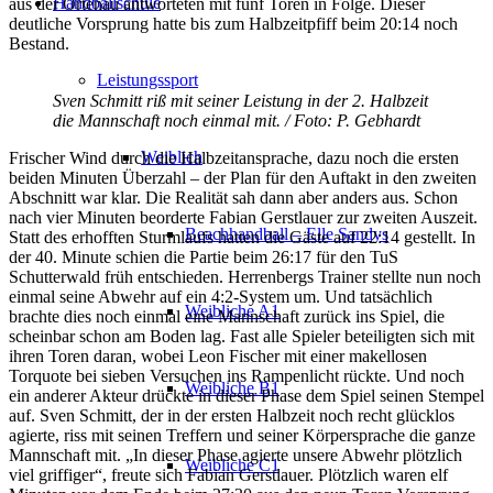
Handballschule
aus der Ortenau antworteten mit fünf Toren in Folge. Dieser
deutliche Vorsprung hatte bis zum Halbzeitpfiff beim 20:14 noch
Bestand.
Leistungssport
Sven Schmitt riß mit seiner Leistung in der 2. Halbzeit
die Mannschaft noch einmal mit. / Foto: P. Gebhardt
Weiblich
Frischer Wind durch die Halbzeitansprache, dazu noch die ersten
beiden Minuten Überzahl – der Plan für den Auftakt in den zweiten
Abschnitt war klar. Die Realität sah dann aber anders aus. Schon
nach vier Minuten beorderte Fabian Gerstlauer zur zweiten Auszeit.
Beachhandball – Elle Sandys
Statt des erhofften Sturmlaufs hatten die Gäste auf 22:14 gestellt. In
der 40. Minute schien die Partie beim 26:17 für den TuS
Schutterwald früh entschieden. Herrenbergs Trainer stellte nun noch
einmal seine Abwehr auf ein 4:2-System um. Und tatsächlich
Weibliche A1
brachte dies noch einmal eine Mannschaft zurück ins Spiel, die
scheinbar schon am Boden lag. Fast alle Spieler beteiligten sich mit
ihren Toren daran, wobei Leon Fischer mit einer makellosen
Torquote bei sieben Versuchen ins Rampenlicht rückte. Und noch
Weibliche B1
ein anderer Akteur drückte in dieser Phase dem Spiel seinen Stempel
auf. Sven Schmitt, der in der ersten Halbzeit noch recht glücklos
agierte, riss mit seinen Treffern und seiner Körpersprache die ganze
Mannschaft mit. „In dieser Phase agierte unsere Abwehr plötzlich
Weibliche C1
viel griffiger“, freute sich Fabian Gerstlauer. Plötzlich waren elf