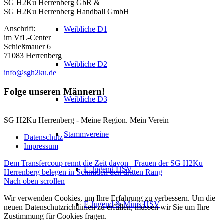
SG H2Ku Herrenberg GbR &
SG H2Ku Herrenberg Handball GmbH
Anschrift:
Weibliche D1
im VfL-Center
Schießmauer 6
71083 Herrenberg
Weibliche D2
info@sgh2ku.de
Folge unseren Männern!
Weibliche D3
SG H2Ku Herrenberg - Meine Region. Mein Verein
Stammvereine
Datenschutz
Impressum
Dem Transfercoup rennt die Zeit davon
Frauen der SG H2Ku
E-Jugend HSV
Herrenberg belegen in Schmiden den dritten Rang
Nach oben scrollen
Wir verwenden Cookies, um Ihre Erfahrung zu verbessern. Um die
F-Jugend & Minis HSV
neuen Datenschutzrichtlinien zu erfüllen, müssen wir Sie um Ihre
Zustimmung für Cookies fragen.