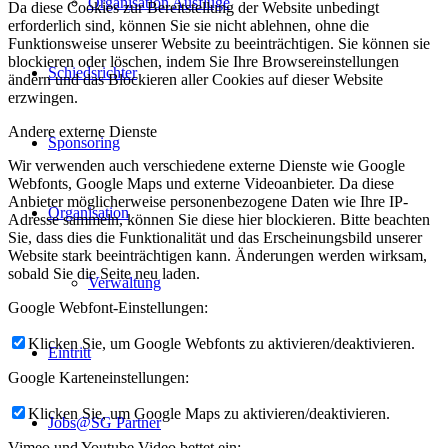
Organisation Ausflüge
Da diese Cookies zur Bereitstellung der Website unbedingt
erforderlich sind, können Sie sie nicht ablehnen, ohne die
Funktionsweise unserer Website zu beeinträchtigen. Sie können sie
blockieren oder löschen, indem Sie Ihre Browsereinstellungen
Schiedsrichter
ändern und das Blockieren aller Cookies auf dieser Website
erzwingen.
Andere externe Dienste
Sponsoring
Wir verwenden auch verschiedene externe Dienste wie Google
Webfonts, Google Maps und externe Videoanbieter. Da diese
Anbieter möglicherweise personenbezogene Daten wie Ihre IP-
Organisation
Adresse sammeln, können Sie diese hier blockieren. Bitte beachten
Sie, dass dies die Funktionalität und das Erscheinungsbild unserer
Website stark beeinträchtigen kann. Änderungen werden wirksam,
sobald Sie die Seite neu laden.
Verwaltung
Google Webfont-Einstellungen:
Klicken Sie, um Google Webfonts zu aktivieren/deaktivieren.
Eintritt
Google Karteneinstellungen:
Klicken Sie, um Google Maps zu aktivieren/deaktivieren.
Jobs@SG Partner
Vimeo und Youtube Video bettet ein: