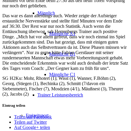
Minuten vor dem Ende beim 27:30 aus den neun Toren Vorsprung
nur noch drei geblieben.
Männlich
Das war es dann allerdings auch. Wieder zeigte der Aufsteiger
erstaunliche Nervenstärke und stellte fünf Minuten vor dem Ende
auf 36:30. Der Rest war nur noch Statistik. Auch wenn die
Enttäuschung überwog, sah Herrenbergs Trainer auch positive
Männliche A1
Dinge. „Mich hat vor allem gefreut, dass wir noch einmal ins Spiel
zurückgekommen sind. Das hat gezeigt, dass mit einigen guten
Aktionen auch das Selbstvertrauen da ist. Diese Phasen müssen wir
verlängern“. Nur zu gerne hätte Fabian Gerstlauer mit seiner
Männliche B1
runderneuerten Mannschaft etwas mehr Vorbereitungszeit gehabt.
Die entscheidende Erkenntnis war wohl auch deshalb der letzte Satz
des Tages vom Coach: „Der Gegner kam zu früh für uns“.
Männliche C1
SG H2Ku: Mohr, Rhotert (1); Wisst (1), Wanner, F.Böhm (2),
Georg, (Stiegen (1), Bechinka (2), Schmitt (7/davon ein
Siebenmeter), Fischer (7), Mosdzien (4/1), Mäußnest (3), Theurer
(2), Jacobs (2)
Trainer Leistungsbereich
Eintrag teilen
Freizeitsport
Teilen auf Facebook
Teilen auf Twitter
Auf Google+ teilen