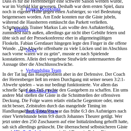
Dass es für die Herrenberger eine schwere Saison werden würde,
war im Vorfeld klar gewesen. Deshalb war dem ersten Spiel, dazu
Frauen Bezirksliga
noch in eigener Halle gegen einen Aufsteiger, so viel Bedeutung
beigemessen worden. Am Ende konnten nur die Gäste jubeln,
während die Hausherren enttäuscht das Parkett verließen.
Schutterwalds Trainer Markus Lais wollte den Auftakterfolg,
Männer
zumindest nach außen, allerdings gar nicht über Gebühr feiern und
übte sich auf der Pressekonferenz eher in allgemeingültigen
Floskeln. Fabian Gerstlauer hingegen legte den Finger in die offene
Wunde. „Die Abwehr offenbarte zu viele Lücken und im Abschluss
News
nach vorne waren wir zu grün“, musste er nach Spielende
konstatieren. Allein drei vergebene Strafwürfe untermauerten die
Aussage über die Abschlussschwäche.
Verbandsliga Team
In der Tat lag das Hauptproblem aber in der Defensive. Der Coach
der Herrenberger ließ im ersten Durchgang mit seiner neuen 3:2:1-
Abwehr spielen – was nur bedingt funktionierte. Vor allem das
schnelle Spiel des TuS machte den Gastgebern zu schaffen. Ein ums
Landesliga Team
andere Mal stießen die Gäste in die Schnittstellen der offensiven
Deckung. Die Folge waren relativ einfache Gegentore oder, meist
nicht besser, Zeitstrafen durch das mangelnde Timing im
Handlungsablauf. Trotzdem war das frühe 6:3 des Aufsteigers nach
Bezirksliga Team
einer Viertelstunde beim 9:9 durch Johannes Theurer getilgt. Wer
jetzt unter den 250 Zuschauern auf eine Initialzündung gehofft hatte,
sah sich allerdings getäuscht. Die überraschend selbstsicheren Gäste