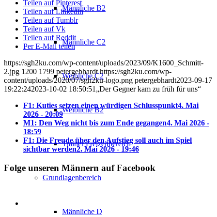
Teilen auf Pinterest
Männliche B2
Teilen auf Linkedin
Teilen auf Tumblr
Teilen auf Vk
Teilen auf Reddit
Männliche C2
Per E-Mail teilen
https://sgh2ku.com/wp-content/uploads/2023/09/K1600_Schmitt-
2.jpg
1200
1799
petergebhardt
https://sgh2ku.com/wp-
Weibliche C2
content/uploads/2020/07/sgh2ku-logo.png
petergebhardt
2023-09-17
19:22:24
2023-10-02 18:50:51
„Der Gegner kam zu früh für uns“
F1: Kuties setzen einen würdigen Schlusspunkt
4. Mai
Weibliche B2
2026 - 20:09
M1: Den Weg nicht bis zum Ende gegangen
4. Mai 2026 -
18:59
F1: Die Freude über den Aufstieg soll auch im Spiel
Trainer Freizeitbereich
sichtbar werden
2. Mai 2026 - 19:46
Folge unseren Männern auf Facebook
Grundlagenbereich
Männliche D