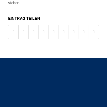
stehen.
EINTRAG TEILEN
SG H2Ku Herrenberg GbR &
SG H2Ku Herrenberg Handball GmbH