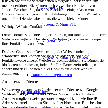
Klicken Sie auf die verschiedenen Kategorienüberschriften, um
mehr zu erfahren. Sie können auch einige Ihrer Einstellungen
E-Jugend VFL
ändern. Beachten Sie, dass das Blockieren einiger Arten von
Cookies Auswirkungen auf Ihre Erfahrung auf unseren Websites
und auf die Dienste haben kann, die wir anbieten können.
F-Jugend & Minis VFL
Wichtige Website Cookies
Diese Cookies sind unbedingt erforderlich, um Ihnen die auf unserer
Website verfügbaren Dienste zur Verfügung zu stellen und einige
E-Jugend TV
ihrer Funktionen zu nutzen.
Da diese Cookies zur Bereitstellung der Website unbedingt
erforderlich sind, können Sie sie nicht ablehnen, ohne die
F-Jugend & Minis TV Haslach
Funktionsweise unserer Website zu beeinträchtigen. Sie können sie
blockieren oder löschen, indem Sie Ihre Browsereinstellungen
ändern und das Blockieren aller Cookies auf dieser Website
erzwingen.
Trainer Grundlagenbereich
Andere externe Dienste
Wir verwenden auch verschiedene externe Dienste wie Google
Organisation Jugend
Webfonts, Google Maps und externe Videoanbieter. Da diese
Anbieter möglicherweise personenbezogene Daten wie Ihre IP-
Adresse sammeln, können Sie diese hier blockieren. Bitte beachten
Sie, dass dies die Funktionalität und das Erscheinungsbild unserer