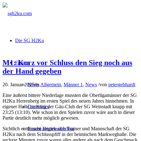
Die SG H2Ku
M1: Kurz vor Schluss den Sieg noch aus
Frauen
der Hand gegeben
20. Januar 2025
/
in
Allgemein
,
Männer 1
,
News
/
von
petergebhardt
News
Eine äußerst bittere Niederlage mussten die Oberligamänner der SG
H2Ku Herrenberg im ersten Spiel des neuen Jahres hinnehmen. In
eigener Halle unterlag der Gäu-Club der SG Weinstadt knapp mit
Die Kuties
23:25 (13:10). Wie schon in den Spielen zuvor wäre auch in dieser
Partie deutlich mehr möglich gewesen.
Sichtlich enttäuscht zeigten sich Trainer und Mannschaft der SG
Frauen Bezirksoberliga
H2Ku nach dem Schlusspfiff in der heimischen Markweghalle. Die
sechzig Minuten zuvor waren alles andere als nach dem Geschmack