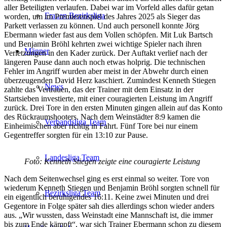
aller Beteiligten verlaufen. Dabei war im Vorfeld alles dafür getan
Frauen Bezirksliga
worden, um im Premierenspiel des Jahres 2025 als Sieger das
Parkett verlassen zu können. Und auch personell konnte Jörg
Ebermann wieder fast aus dem Vollen schöpfen. Mit Luk Bartsch
und Benjamin Bröhl kehrten zwei wichtige Spieler nach ihren
Männer
Verletzungen in den Kader zurück. Der Auftakt verlief nach der
längeren Pause dann auch noch etwas holprig. Die technischen
Fehler im Angriff wurden aber meist in der Abwehr durch einen
überzeugenden David Herz kaschiert. Zumindest Kenneth Stiegen
News
zahlte das Vertrauen, das der Trainer mit dem Einsatz in der
Startsieben investierte, mit einer couragierten Leistung im Angriff
zurück. Drei Tore in den ersten Minuten gingen allein auf das Konto
des Rückraumshooters. Nach dem Weinstädter 8:9 kamen die
Verbandsliga Team
Einheimischen aber richtig in Fahrt. Fünf Tore bei nur einem
Gegentreffer sorgten für ein 13:10 zur Pause.
Landesliga Team
Foto: Kenneth Stiegen zeigte eine couragierte Leistung
Nach dem Seitenwechsel ging es erst einmal so weiter. Tore von
wiederum Kenneth Stiegen und Benjamin Bröhl sorgten schnell für
Bezirksliga Team
ein eigentlich beruhigendes 16:11. Keine zwei Minuten und drei
Gegentore in Folge später sah dies allerdings schon wieder anders
aus. „Wir wussten, dass Weinstadt eine Mannschaft ist, die immer
bis zum Ende kämpft“, war sich Trainer Ebermann schon zu diesem