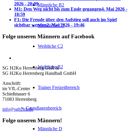
2026 - 20:09
Männliche B2
M1: Den Weg nicht bis zum Ende gegangen
4. Mai 2026 -
18:59
F1: Die Freude über den Aufstieg soll auch im Spiel
sichtbar werden
2. Mai 2026 - 19:46
Männliche C2
Folge unseren Männern auf Facebook
Weibliche C2
Weibliche B2
SG H2Ku Herrenberg GbR &
SG H2Ku Herrenberg Handball GmbH
Anschrift:
Trainer Freizeitbereich
im VfL-Center
Schießmauer 6
71083 Herrenberg
Grundlagenbereich
info@sgh2ku.de
Folge unseren Männern!
Männliche D