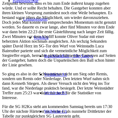
Handballschule
Zeitpunkt bewusst, dass es bis zum Ende äußerst knapp zugehen
würde. Und er sollte Recht behalten. Die Gastgeber konnten aber
ihren kleinen Vorsprung zumindest noch eine Weile behaupten. Es
bestand sogar öfters die Möglichkeit, um wieder davonzuziehen.
Leistungssport
Doch jedes Mal konnte ein entsprechendes Momentum nicht genutzt
werden. So dauerte es zwar lange, aber fünf Minuten vor dem Ende
war dann beim 22:23 die erste Gästeführung nach langer Zeit fällig.
Zwei Minuten vor dem Abpfiff konnte Oliver Sudar mit einer
Weiblich
beherzten Aktion nochmals ausgleichen. Als sechzig Sekunden
später David Herz im SG-Tor den Wurf von Weinstadts Luca
Baireuther parierte und sich die vermeintliche Möglichkeit zum
Siegtreffer ergab, herrschte plötzlich lähmendes Entsetzen auf Seiten
Beachhandball – Elle Sandys
der Gastgeber, hatten doch die Unparteiischen den Ball schon hinter
der Linie gesehen.
So ging es also in der Schlussminute nicht um Sieg oder Remis,
Weibliche A1
sondern um Remis oder Niederlage. Den letzten Wurf nahm sich
dann Kenneth Stiegen. Als dieser Versuch nicht den Weg ins Tor
fand, war die Niederlage praktisch besiegelt. Der letzte Weinstädter
Treffer zum 25:23 war dann nur noch für die Statistiker von
Weibliche B1
Interesse.
Für die SG H2Ku steht am kommenden Samstag bereits um 17:30
Uhr der nächste Härtetest an, wenn es als nunmehr Drittletzter der
Weibliche C1
Tabelle zur punktgleichen SG Lauterstein geht.