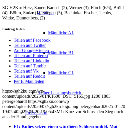
SG H2Ku: Herz, Sauer; Bartsch (2), Werner (3), Förch (6/6), Bröhl
(4), Böhm, Sudar (1), Stiegen (5), Bechinka, Fischer, Jacobs,
Männlich
Wittke, Dannenberg (2)
Eintrag teilen
Männliche A1
Teilen auf Facebook
Teilen auf Twitter
Auf Google+ teilen
Männliche B1
Teilen auf Pinterest
Teilen auf Linkedin
Teilen auf Tumblr
Teilen auf Vk
Männliche C1
Teilen auf Reddit
Per E-Mail teilen
https://sgh2ku.com/wp-
Trainer Leistungsbereich
content/uploads/2025/01/K1600_DSC_5165.jpg
1200
1803
petergebhardt
https://sgh2ku.com/wp-
content/uploads/2020/07/sgh2ku-logo.png
petergebhardt
2025-01-20
19:05:40
2025-01-20 19:05:43
M1: Kurz vor Schluss den Sieg noch
Freizeitsport
aus der Hand gegeben
F1: Kuties setzen einen würdigen Schlusspunkt
4. Mai