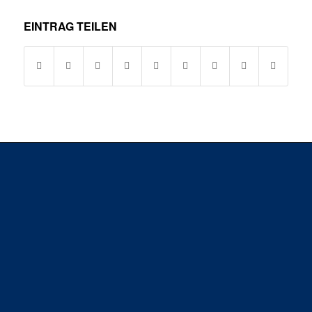
EINTRAG TEILEN
SG H2Ku Herrenberg GbR &
SG H2Ku Herrenberg Handball GmbH
Anschrift:
im VfL-Center