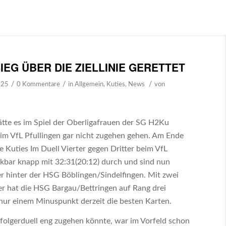
SIEG ÜBER DIE ZIELLINIE GERETTET
/
/
/
025
0 Kommentare
in
Allgemein
,
Kuties
,
News
von
tte es im Spiel der Oberligafrauen der SG H2Ku
im VfL Pfullingen gar nicht zugehen gehen. Am Ende
ie Kuties Im Duell Vierter gegen Dritter beim VfL
nkbar knapp mit 32:31(20:12) durch und sind nun
er hinter der HSG Böblingen/Sindelfingen. Mit zwei
er hat die HSG Bargau/Bettringen auf Rang drei
 nur einem Minuspunkt derzeit die besten Karten.
rfolgerduell eng zugehen könnte, war im Vorfeld schon