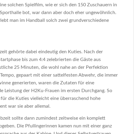
ine solchen Spielfilm, wie er sich den 150 Zuschauern in
Sporthalle bot, war dann aber doch eher ungewöhnlich.
rlebt man im Handball solch zwei grundverschiedene
zeit gehörte dabei eindeutig den Kuties. Nach der
tartphase bis zum 4:4 zelebrierten die Gäste aus
stliche 25 Minuten, die wohl nahe an der Perfektion
Tempo, gepaart mit einer sattelfesten Abwehr, die immer
inne generierten, waren die Zutaten für eine
e Leistung der H2Ku-Frauen im ersten Durchgang. So
für die Kuties vielleicht eine überraschend hohe
ent war sie aber allemal.
bzeit sollte dann zumindest zeitweise ein komplett
bgeben. Die Pfullingerinnen kamen nun mit einer ganz
rsprache aus der Kabine. Und dieses Selbstvertrauen