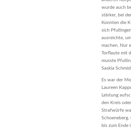
wurde auch be
stärker, bei d
Konnten die Ku
sich Pfullinge
ausreichte, um
machen. Nur e
Torflaute mit
musste Pfullin
Saskia Schmidt
Es war der Mo
Laureen Kappu
Leistung aufs
den Kreis oder
Strafwürfe wa
Schoeneberg. G
bis zum Ende i