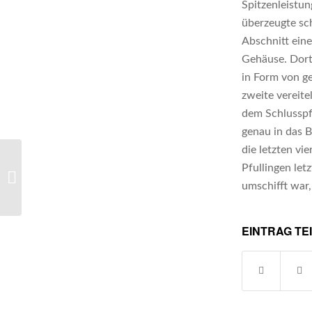
Spitzenleistu
überzeugte sc
Abschnitt ein
Gehäuse. Dort
in Form von ge
zweite vereite
dem Schlusspf
genau in das 
die letzten v
wC2: Spielbericht SG
Pfullingen letz
H2Ku Herrenberg 2 –
umschifft war,
HSG Neckartal
EINTRAG TE