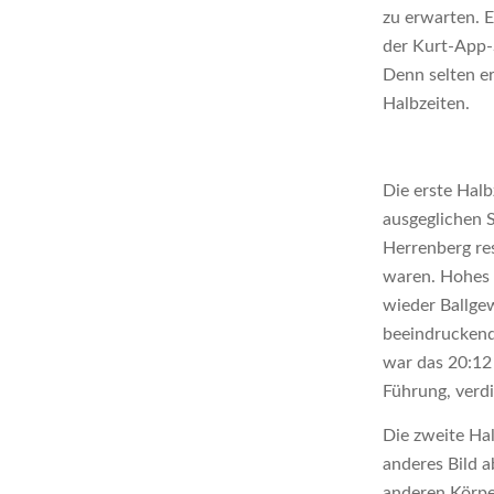
zu erwarten. E
der Kurt-App-
Denn selten e
Halbzeiten.
Die erste Halb
ausgeglichen S
Herrenberg re
waren. Hohes 
wieder Ballgew
beeindruckend
war das 20:12 
Führung, verdi
Die zweite Hal
anderes Bild a
anderen Körpe