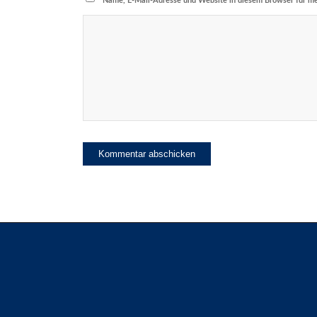
Name, E-Mail-Adresse und Website in diesem Browser für m
SG H2Ku Herrenberg GbR &
SG H2Ku Herrenberg Handball GmbH