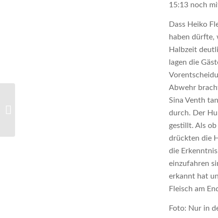
15:13 noch mit
Dass Heiko Fl
haben dürfte,
Halbzeit deutl
lagen die Gäst
Vorentscheidun
Abwehr bracht
Sina Venth ta
M1: Nur wenige
Minuten fehlen am
durch. Der Hu
Punktgewinn
gestillt. Als o
drückten die 
die Erkenntnis
einzufahren s
erkannt hat u
Fleisch am En
Foto: Nur in d