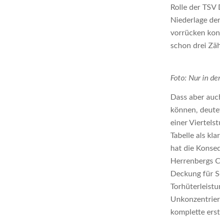
Rolle der TSV
Niederlage de
vorrücken kon
schon drei Zäh
Foto: Nur in de
Dass aber auc
können, deute
einer Viertels
Tabelle als kl
hat die Konseq
Herrenbergs C
Deckung für S
Torhüterleistu
Unkonzentriert
komplette ers