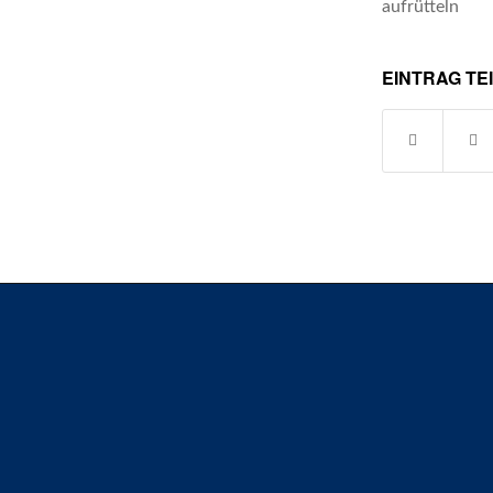
aufrütteln
EINTRAG TE
SG H2Ku Herrenberg GbR &
SG H2Ku Herrenberg Handball GmbH