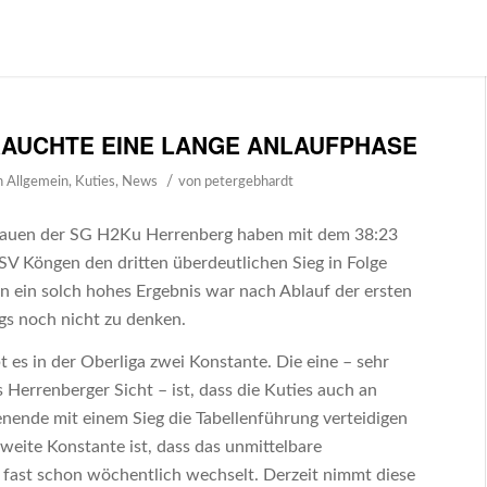
BRAUCHTE EINE LANGE ANLAUFPHASE
/
n
Allgemein
,
Kuties
,
News
von
petergebhardt
rauen der SG H2Ku Herrenberg haben mit dem 38:23
SV Köngen den dritten überdeutlichen Sieg in Folge
n ein solch hohes Ergebnis war nach Ablauf der ersten
ngs noch nicht zu denken.
es in der Oberliga zwei Konstante. Die eine – sehr
s Herrenberger Sicht – ist, dass die Kuties auch an
ende mit einem Sieg die Tabellenführung verteidigen
weite Konstante ist, dass das unmittelbare
 fast schon wöchentlich wechselt. Derzeit nimmt diese