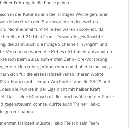
 einer Führung in die Pause gehen.
eisch in der Kabine dann die richtigen Worte gefunden
 wurde bereits in den Startsequenzen der zweiten
ich. Nicht einmal fünf Minuten waren absolviert, da
e bereits mit 21:14 in Front. Es war die gewünschte
g, die dann auch die nötige Sicherheit in Angriff und
e. Von nun an waren die Kuties nicht mehr aufzuhalten.
nkte sich beim 28:18 zum ersten Zehn-Tore-Vorsprung
nger der Herrenbergerinnen war damit aber keineswegs
b man sich für die erste Halbzeit rehabilitieren wollte,
H2Ku-Frauen aufs Tempo. Am Ende stand ein 38:23 und
, dass die Punkte in der Liga nicht mit halber Kraft
ind. Dass seine Mannschaft dies noch während der Partie
nd gegensteuern konnte, dürfte auch Trainer Heiko
de gefreut haben.
er ersten Halbzeit müsste Heiko Fleisch sein Team