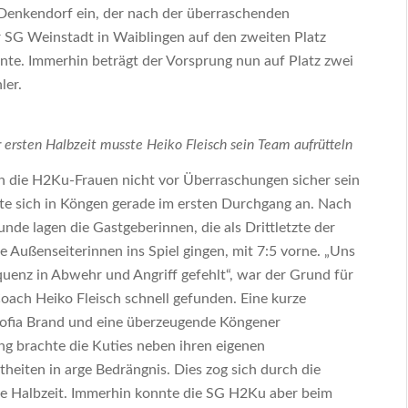
 Denkendorf ein, der nach der überraschenden
r SG Weinstadt in Waiblingen auf den zweiten Platz
nte. Immerhin beträgt der Vorsprung nun auf Platz zwei
ler.
r ersten Halbzeit musste Heiko Fleisch sein Team aufrütteln
h die H2Ku-Frauen nicht vor Überraschungen sicher sein
te sich in Köngen gerade im ersten Durchgang an. Nach
tunde lagen die Gastgeberinnen, die als Drittletzte der
are Außenseiterinnen ins Spiel gingen, mit 7:5 vorne. „Uns
uenz in Abwehr und Angriff gefehlt“, war der Grund für
oach Heiko Fleisch schnell gefunden. Eine kurze
ofia Brand und eine überzeugende Köngener
ng brachte die Kuties neben ihren eigenen
heiten in arge Bedrängnis. Dies zog sich durch die
te Halbzeit. Immerhin konnte die SG H2Ku aber beim