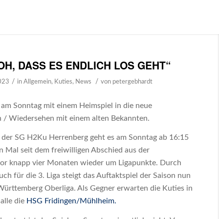
OH, DASS ES ENDLICH LOS GEHT“
/
/
023
in
Allgemein
,
Kuties
,
News
von
petergebhardt
n am Sonntag mit einem Heimspiel in die neue
n / Wiedersehen mit einem alten Bekannten.
n der SG H2Ku Herrenberg geht es am Sonntag ab 16:15
 Mal seit dem freiwilligen Abschied aus der
vor knapp vier Monaten wieder um Ligapunkte. Durch
uch für die 3. Liga steigt das Auftaktspiel der Saison nun
Württemberg Oberliga. Als Gegner erwarten die Kuties in
lle die
HSG Fridingen/Mühlheim.