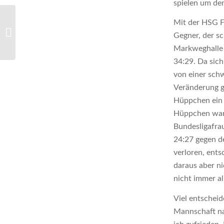
spielen um den
Mit der HSG F
„Die Abläufe müssen
Gegner, der sc
stimmen“
Markweghalle 
34:29. Da sic
von einer sch
Veränderung ga
Hüppchen ein 
Hüppchen war 
Bundesligafrau
24:27 gegen d
verloren, ent
daraus aber ni
nicht immer all
Viel entscheid
Mannschaft na