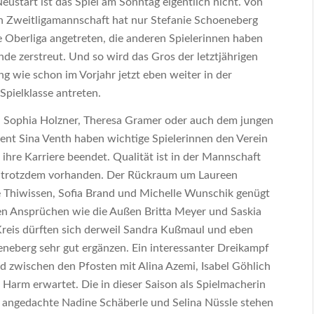
Neustart ist das Spiel am Sonntag eigentlich nicht. Von
n Zweitligamannschaft hat nur Stefanie Schoeneberg
e Oberliga angetreten, die anderen Spielerinnen haben
inde zerstreut. Und so wird das Gros der letztjährigen
g wie schon im Vorjahr jetzt eben weiter in der
Spielklasse antreten.
n Sophia Holzner, Theresa Gramer oder auch dem jungen
nt Sina Venth haben wichtige Spielerinnen den Verein
 ihre Karriere beendet. Qualität ist in der Mannschaft
h trotzdem vorhanden. Der Rückraum um Laureen
 Thiwissen, Sofia Brand und Michelle Wunschik genügt
n Ansprüchen wie die Außen Britta Meyer und Saskia
reis dürften sich derweil Sandra Kußmaul und eben
eneberg sehr gut ergänzen. Ein interessanter Dreikampf
rd zwischen den Pfosten mit Alina Azemi, Isabel Göhlich
Harm erwartet. Die in dieser Saison als Spielmacherin
angedachte Nadine Schäberle und Selina Nüssle stehen