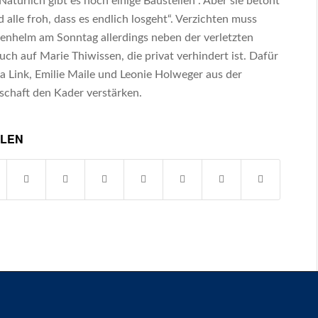
 Natürlich gibt es noch einige Baustellen“. Aber sie betont
d alle froh, dass es endlich losgeht“. Verzichten muss
tenhelm am Sonntag allerdings neben der verletzten
uch auf Marie Thiwissen, die privat verhindert ist. Dafür
a Link, Emilie Maile und Leonie Holweger aus der
chaft den Kader verstärken.
ILEN