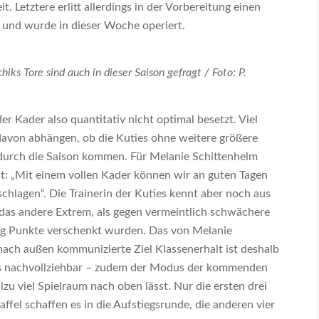
it. Letztere erlitt allerdings in der Vorbereitung einen
 und wurde in dieser Woche operiert.
iks Tore sind auch in dieser Saison gefragt / Foto: P.
der Kader also quantitativ nicht optimal besetzt. Viel
davon abhängen, ob die Kuties ohne weitere größere
durch die Saison kommen. Für Melanie Schittenhelm
st: „Mit einem vollen Kader können wir an guten Tagen
chlagen“. Die Trainerin der Kuties kennt aber noch aus
 das andere Extrem, als gegen vermeintlich schwächere
g Punkte verschenkt wurden. Das von Melanie
nach außen kommunizierte Ziel Klassenerhalt ist deshalb
s nachvollziehbar – zudem der Modus der kommenden
llzu viel Spielraum nach oben lässt. Nur die ersten drei
affel schaffen es in die Aufstiegsrunde, die anderen vier