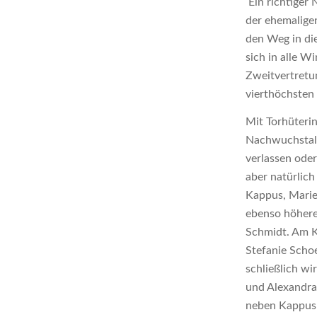
Ein richtiger 
der ehemalige
den Weg in di
sich in alle W
Zweitvertretun
vierthöchsten 
Mit Torhüteri
Nachwuchstale
verlassen oder
aber natürlic
Kappus, Marie
ebenso höhere
Schmidt. Am K
Stefanie Scho
schließlich wi
und Alexandra 
neben Kappus 