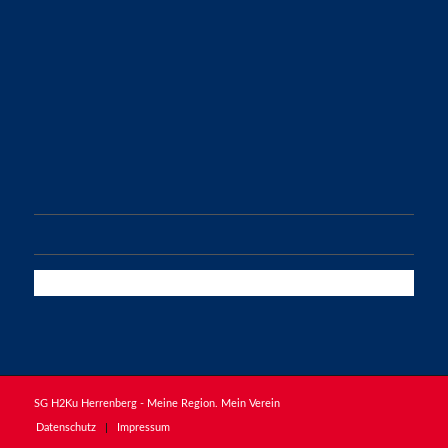
im VfL-Center
Schießmauer 6
71083 Herrenberg
info@sgh2ku.de
FOLGE UNSEREN MÄNNERN!
SG H2Ku Herrenberg - Meine Region. Mein Verein
Datenschutz
Impressum