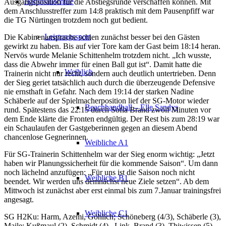
Handballschule
Ausgangsposition für die Abstiegsrunde verschaffen können. Mit
dem Anschlusstreffer zum 14:8 praktisch mit dem Pausenpfiff war
die TG Nürtingen trotzdem noch gut bedient.
Leistungssport
Die Kabinenansprache schien zunächst besser bei den Gästen
gewirkt zu haben. Bis auf vier Tore kam der Gast beim 18:14 heran.
Nervös wurde Melanie Schittenhelm trotzdem nicht. „Ich wusste,
dass die Abwehr immer für einen Ball gut ist“. Damit hatte die
Weiblich
Trainerin nicht nur recht, sondern auch deutlich untertrieben. Denn
der Sieg geriet tatsächlich auch durch die überzeugende Defensive
nie ernsthaft in Gefahr. Nach dem 19:14 der starken Nadine
Schäberle auf der Spielmacherposition lief der SG-Motor wieder
Beachhandball – Elle Sandys
rund. Spätestens das 22:15 durch Sofia Brand zwölf Minuten vor
dem Ende klärte die Fronten endgültig. Der Rest bis zum 28:19 war
ein Schaulaufen der Gastgeberinnen gegen an diesem Abend
chancenlose Gegnerinnen.
Weibliche A1
Für SG-Trainerin Schittenhelm war der Sieg enorm wichtig: „Jetzt
haben wir Planungssicherheit für die kommende Saison“. Um dann
noch lächelnd anzufügen: „Für uns ist die Saison noch nicht
Weibliche B1
beendet. Wir werden uns demnächst neue Ziele setzen“. Ab dem
Mittwoch ist zunächst aber erst einmal bis zum 7.Januar trainingsfrei
angesagt.
Weibliche C1
SG H2Ku: Harm, Azemi, Göhlich; Schöneberg (4/3), Schäberle (3),
Maile; Kußmaul (2), Schmidt (4), Link, Brand (3), Thiwissen (5),