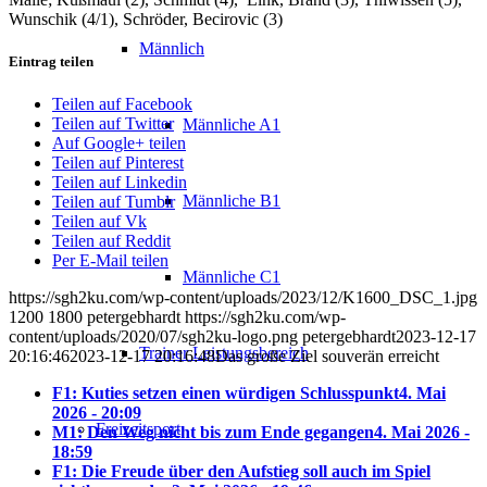
Wunschik (4/1), Schröder, Becirovic (3)
Männlich
Eintrag teilen
Teilen auf Facebook
Teilen auf Twitter
Männliche A1
Auf Google+ teilen
Teilen auf Pinterest
Teilen auf Linkedin
Männliche B1
Teilen auf Tumblr
Teilen auf Vk
Teilen auf Reddit
Per E-Mail teilen
Männliche C1
https://sgh2ku.com/wp-content/uploads/2023/12/K1600_DSC_1.jpg
1200
1800
petergebhardt
https://sgh2ku.com/wp-
content/uploads/2020/07/sgh2ku-logo.png
petergebhardt
2023-12-17
Trainer Leistungsbereich
20:16:46
2023-12-17 20:16:48
Das große Ziel souverän erreicht
F1: Kuties setzen einen würdigen Schlusspunkt
4. Mai
2026 - 20:09
Freizeitsport
M1: Den Weg nicht bis zum Ende gegangen
4. Mai 2026 -
18:59
F1: Die Freude über den Aufstieg soll auch im Spiel