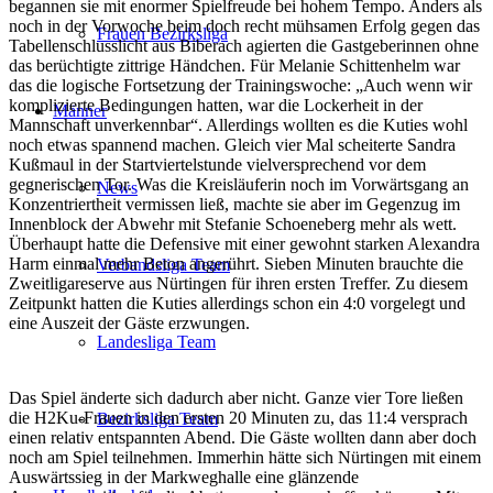
begannen sie mit enormer Spielfreude bei hohem Tempo. Anders als
noch in der Vorwoche beim doch recht mühsamen Erfolg gegen das
Frauen Bezirksliga
Tabellenschlusslicht aus Biberach agierten die Gastgeberinnen ohne
das berüchtigte zittrige Händchen. Für Melanie Schittenhelm war
das die logische Fortsetzung der Trainingswoche: „Auch wenn wir
komplizierte Bedingungen hatten, war die Lockerheit in der
Männer
Mannschaft unverkennbar“. Allerdings wollten es die Kuties wohl
noch etwas spannend machen. Gleich vier Mal scheiterte Sandra
Kußmaul in der Startviertelstunde vielversprechend vor dem
gegnerischen Tor. Was die Kreisläuferin noch im Vorwärtsgang an
News
Konzentriertheit vermissen ließ, machte sie aber im Gegenzug im
Innenblock der Abwehr mit Stefanie Schoeneberg mehr als wett.
Überhaupt hatte die Defensive mit einer gewohnt starken Alexandra
Harm einmal mehr Beton angerührt. Sieben Minuten brauchte die
Verbandsliga Team
Zweitligareserve aus Nürtingen für ihren ersten Treffer. Zu diesem
Zeitpunkt hatten die Kuties allerdings schon ein 4:0 vorgelegt und
eine Auszeit der Gäste erzwungen.
Landesliga Team
Das Spiel änderte sich dadurch aber nicht. Ganze vier Tore ließen
die H2Ku-Frauen in den ersten 20 Minuten zu, das 11:4 versprach
Bezirksliga Team
einen relativ entspannten Abend. Die Gäste wollten dann aber doch
noch am Spiel teilnehmen. Immerhin hätte sich Nürtingen mit einem
Auswärtssieg in der Markweghalle eine glänzende