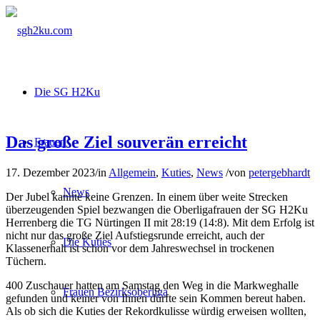
Die SG H2Ku
Das große Ziel souverän erreicht
Frauen
17. Dezember 2023
/
in
Allgemein
,
Kuties
,
News
/
von
petergebhardt
News
Der Jubel kannte keine Grenzen. In einem über weite Strecken
überzeugenden Spiel bezwangen die Oberligafrauen der SG H2Ku
Herrenberg die TG Nürtingen II mit 28:19 (14:8). Mit dem Erfolg ist
nicht nur das große Ziel Aufstiegsrunde erreicht, auch der
Die Kuties
Klassenerhalt ist schon vor dem Jahreswechsel in trockenen
Tüchern.
400 Zuschauer hatten am Samstag den Weg in die Markweghalle
Frauen Bezirksoberliga
gefunden und keiner von Ihnen dürfte sein Kommen bereut haben.
Als ob sich die Kuties der Rekordkulisse würdig erweisen wollten,