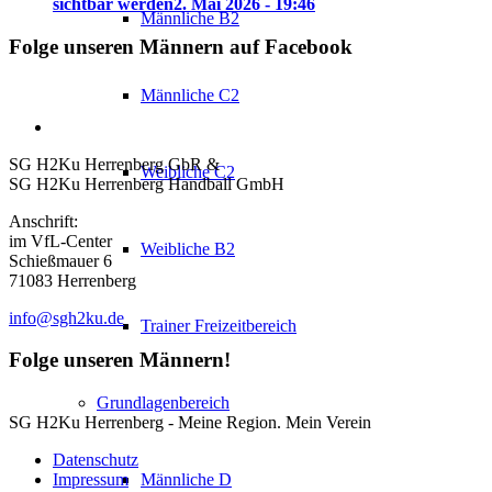
sichtbar werden
2. Mai 2026 - 19:46
Männliche B2
Folge unseren Männern auf Facebook
Männliche C2
SG H2Ku Herrenberg GbR &
Weibliche C2
SG H2Ku Herrenberg Handball GmbH
Anschrift:
im VfL-Center
Weibliche B2
Schießmauer 6
71083 Herrenberg
info@sgh2ku.de
Trainer Freizeitbereich
Folge unseren Männern!
Grundlagenbereich
SG H2Ku Herrenberg - Meine Region. Mein Verein
Datenschutz
Männliche D
Impressum