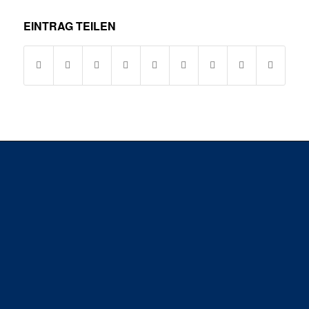
EINTRAG TEILEN
SG H2Ku Herrenberg GbR &
SG H2Ku Herrenberg Handball GmbH
Anschrift:
im VfL-Center