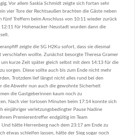
ügig. Vor allem Saskia Schmidt zeigte sich fortan sehr
llein vier Tore der Rechtsaußen brachten die Gäste neben
n fünf Treffern beim Anschluss von 10:11 wieder zurück
im 12:11 für Hohenacker-Neustadt wurden dann die
selt.
anpfiff zeigte die SG H2Ku sofort, dass sie diesmal
ht verschlafen wollte. Zunächst besorgte Theresa Gramer
 um kurze Zeit später gleich selbst mit dem 14:13 für die
zu sorgen. Diese sollte auch bis zum Ende nicht mehr
en. Trotzdem lief längst nicht alles rund bei den
er die Abwehr nun auch die gewohnte Sicherheit
kamen die Gastgeberinnen kaum noch zu
ten. Nach vier torlosen Minuten beim 17:14 konnte sich
h einjähriger verletzungsbedingter Pause Nadine
 ihrem Premierentreffer endgültig im Team
 Und hätte Herrenberg nach dem 23:17 am Ende zu
ch etwas schleifen lassen, hätte der Sieg sogar noch