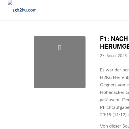
F1: NAC
HERUMGE
27. Januar 2025
Es war der ber
H2Ku Herrenbe
Gegners von ei
Hohenacker Ge
getäuscht. Den
Pflichtaufgab
23:19 (11:12)
Von dieser Sou