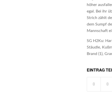
höher ausfalle
egal. Bei ihr 
Strich zählt d
dem Sumpf der 
Mannschaft ei
SG H2Ku: Harm,
Stäudle, Kußma
Brand (1), Gra
EINTRAG TE