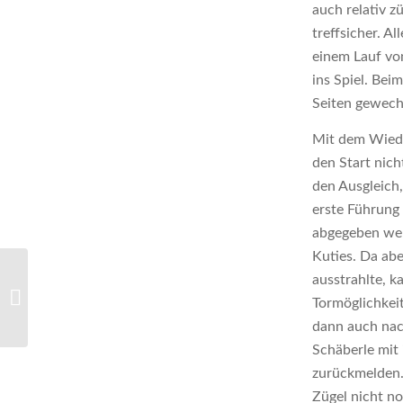
auch relativ z
treffsicher. A
einem Lauf vo
ins Spiel. Be
Seiten gewech
Mit dem Wieder
den Start nic
den Ausgleich,
erste Führung 
abgegeben werd
Kuties. Da ab
ausstrahlte, 
M1: Drei Sekunden
Tormöglichkei
fehlen am Punktgewinn
dann auch nac
Schäberle mit
zurückmelden.
Zügel nicht no