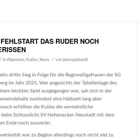
H FEHLSTART DAS RUDER NOCH
RISSEN
/
/
in
Allgemein
,
Kuties
,
News
von
petergebhardt
eits dritte Sieg in Folge für die Regionalligafrauen der SG
rg im Jahr 2025. Wer angesichts der Tabellenlage des
nem leichten Spiel ausgegangen war, sah sich in der
meindehalle zumindest eine Halbzeit lang aber
noch erfüllten die Kuties die vermeintliche
e beim Schlusslicht SV Hohenacker-Neustadt mit dem
 am Ende noch souverän.
veränität war zu Beginn allerdings noch nicht viel zu