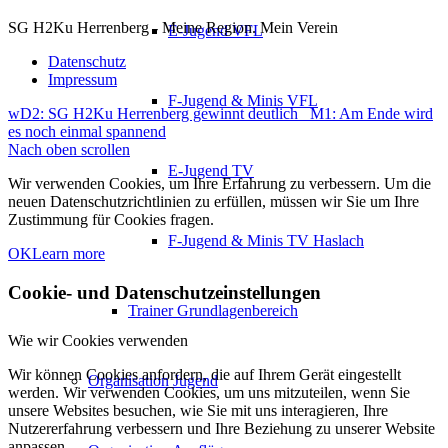
SG H2Ku Herrenberg - Meine Region. Mein Verein
E-Jugend VFL
Datenschutz
Impressum
F-Jugend & Minis VFL
wD2: SG H2Ku Herrenberg gewinnt deutlich
M1: Am Ende wird
es noch einmal spannend
Nach oben scrollen
E-Jugend TV
Wir verwenden Cookies, um Ihre Erfahrung zu verbessern. Um die
neuen Datenschutzrichtlinien zu erfüllen, müssen wir Sie um Ihre
Zustimmung für Cookies fragen.
F-Jugend & Minis TV Haslach
OK
Learn more
Cookie- und Datenschutzeinstellungen
Trainer Grundlagenbereich
Wie wir Cookies verwenden
Wir können Cookies anfordern, die auf Ihrem Gerät eingestellt
Organisation Jugend
werden. Wir verwenden Cookies, um uns mitzuteilen, wenn Sie
unsere Websites besuchen, wie Sie mit uns interagieren, Ihre
Nutzererfahrung verbessern und Ihre Beziehung zu unserer Website
anpassen.