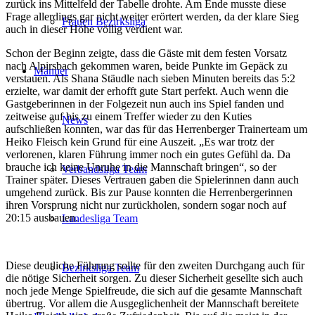
zurück ins Mittelfeld der Tabelle drohte. Am Ende musste diese
Frage allerdings gar nicht weiter erörtert werden, da der klare Sieg
Frauen Bezirksliga
auch in dieser Höhe völlig verdient war.
Schon der Beginn zeigte, dass die Gäste mit dem festen Vorsatz
nach Alpirsbach gekommen waren, beide Punkte im Gepäck zu
Männer
verstauen. Als Shana Stäudle nach sieben Minuten bereits das 5:2
erzielte, war damit der erhofft gute Start perfekt. Auch wenn die
Gastgeberinnen in der Folgezeit nun auch ins Spiel fanden und
zeitweise auf bis zu einem Treffer wieder zu den Kuties
News
aufschließen konnten, war das für das Herrenberger Trainerteam um
Heiko Fleisch kein Grund für eine Auszeit. „Es war trotz der
verlorenen, klaren Führung immer noch ein gutes Gefühl da. Da
brauche ich keine Unruhe in die Mannschaft bringen“, so der
Verbandsliga Team
Trainer später. Dieses Vertrauen gaben die Spielerinnen dann auch
umgehend zurück. Bis zur Pause konnten die Herrenbergerinnen
ihren Vorsprung nicht nur zurückholen, sondern sogar noch auf
20:15 ausbauen.
Landesliga Team
Diese deutliche Führung sollte für den zweiten Durchgang auch für
Bezirksliga Team
die nötige Sicherheit sorgen. Zu dieser Sicherheit gesellte sich auch
noch jede Menge Spielfreude, die sich auf die gesamte Mannschaft
übertrug. Vor allem die Ausgeglichenheit der Mannschaft bereitete