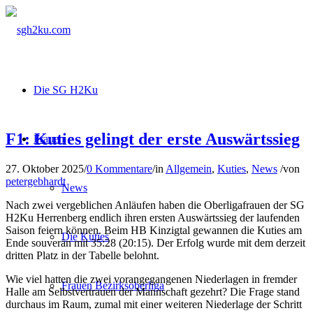
Die SG H2Ku
F1: Kuties gelingt der erste Auswärtssieg
Frauen
27. Oktober 2025
/
0 Kommentare
/
in
Allgemein
,
Kuties
,
News
/
von
petergebhardt
News
Nach zwei vergeblichen Anläufen haben die Oberligafrauen der SG
H2Ku Herrenberg endlich ihren ersten Auswärtssieg der laufenden
Saison feiern können. Beim HB Kinzigtal gewannen die Kuties am
Die Kuties
Ende souverän mit 35:28 (20:15). Der Erfolg wurde mit dem derzeit
dritten Platz in der Tabelle belohnt.
Wie viel hatten die zwei vorangegangenen Niederlagen in fremder
Frauen Bezirksoberliga
Halle am Selbstvertrauen der Mannschaft gezehrt? Die Frage stand
durchaus im Raum, zumal mit einer weiteren Niederlage der Schritt