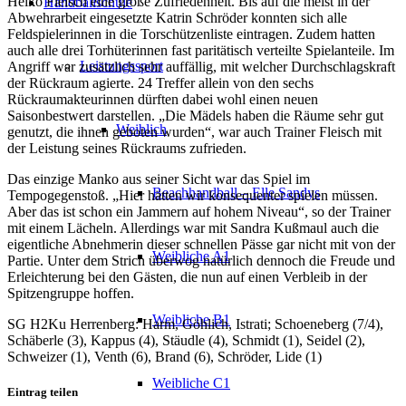
Heiko Fleisch eine große Zufriedenheit. Bis auf die meist in der
Handballschule
Abwehrarbeit eingesetzte Katrin Schröder konnten sich alle
Feldspielerinnen in die Torschützenliste eintragen. Zudem hatten
auch alle drei Torhüterinnen fast paritätisch verteilte Spielanteile. Im
Leistungssport
Angriff war zusätzlich sehr auffällig, mit welcher Durchschlagskraft
der Rückraum agierte. 24 Treffer allein von den sechs
Rückraumakteurinnen dürften dabei wohl einen neuen
Saisonbestwert darstellen. „Die Mädels haben die Räume sehr gut
Weiblich
genutzt, die ihnen geboten wurden“, war auch Trainer Fleisch mit
der Leistung seines Rückraums zufrieden.
Das einzige Manko aus seiner Sicht war das Spiel im
Beachhandball – Elle Sandys
Tempogegenstoß. „Hier hätten wir konsequenter spielen müssen.
Aber das ist schon ein Jammern auf hohem Niveau“, so der Trainer
mit einem Lächeln. Allerdings war mit Sandra Kußmaul auch die
eigentliche Abnehmerin dieser schnellen Pässe gar nicht mit von der
Weibliche A1
Partie. Unter dem Strich überwog natürlich dennoch die Freude und
Erleichterung bei den Gästen, die nun auf einen Verbleib in der
Spitzengruppe hoffen.
Weibliche B1
SG H2Ku Herrenberg: Harm, Göhlich, Istrati; Schoeneberg (7/4),
Schäberle (3), Kappus (4), Stäudle (4), Schmidt (1), Seidel (2),
Schweizer (1), Venth (6), Brand (6), Schröder, Lide (1)
Weibliche C1
Eintrag teilen