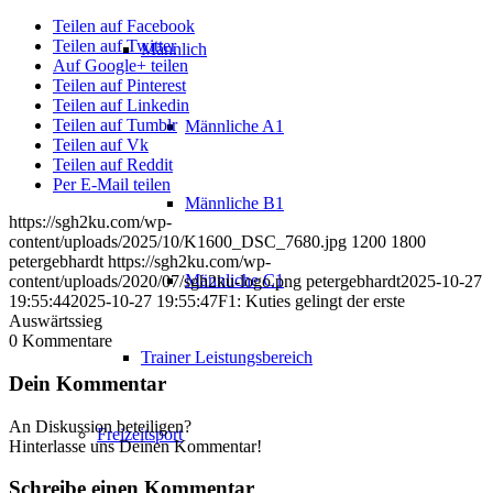
Teilen auf Facebook
Teilen auf Twitter
Männlich
Auf Google+ teilen
Teilen auf Pinterest
Teilen auf Linkedin
Teilen auf Tumblr
Männliche A1
Teilen auf Vk
Teilen auf Reddit
Per E-Mail teilen
Männliche B1
https://sgh2ku.com/wp-
content/uploads/2025/10/K1600_DSC_7680.jpg
1200
1800
petergebhardt
https://sgh2ku.com/wp-
Männliche C1
content/uploads/2020/07/sgh2ku-logo.png
petergebhardt
2025-10-27
19:55:44
2025-10-27 19:55:47
F1: Kuties gelingt der erste
Auswärtssieg
0
Kommentare
Trainer Leistungsbereich
Dein Kommentar
An Diskussion beteiligen?
Freizeitsport
Hinterlasse uns Deinen Kommentar!
Schreibe einen Kommentar