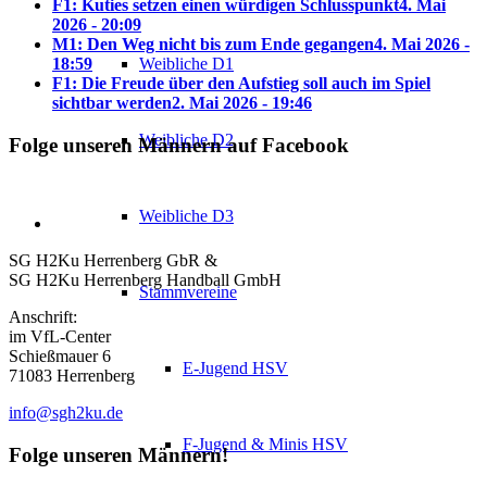
F1: Kuties setzen einen würdigen Schlusspunkt
4. Mai
2026 - 20:09
M1: Den Weg nicht bis zum Ende gegangen
4. Mai 2026 -
Weibliche D1
18:59
F1: Die Freude über den Aufstieg soll auch im Spiel
sichtbar werden
2. Mai 2026 - 19:46
Weibliche D2
Folge unseren Männern auf Facebook
Weibliche D3
SG H2Ku Herrenberg GbR &
SG H2Ku Herrenberg Handball GmbH
Stammvereine
Anschrift:
im VfL-Center
Schießmauer 6
E-Jugend HSV
71083 Herrenberg
info@sgh2ku.de
F-Jugend & Minis HSV
Folge unseren Männern!